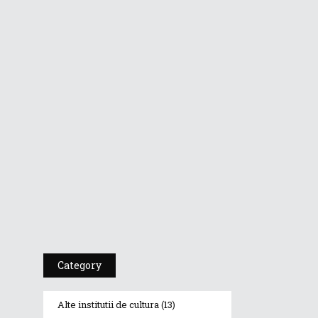
Dr A Kulakov
PSIHOTROPISME
CU...
Dr. A. Kulakov
PSIHOTROPISME...
Cea De-A 91-A
Gală A
Premiilor...
Category
Alte institutii de cultura
(13)