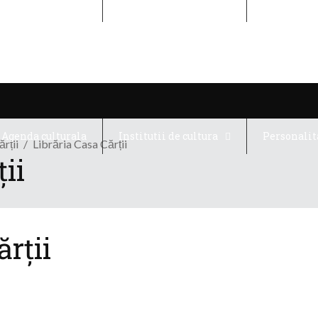
Agenda culturala
Institutii de cultura
Personalit
Agenda culturala
Institutii de cultura
Personalit
rții
Librăria Casa Cărții
ii
rții