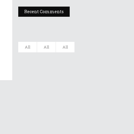
Recent Comments
All
All
All
Filarmonica
„Moldova” Ia...
Gala UNITER –
Editia A X...
Dr A Kulakov
PSIHOTROPISME
CU...