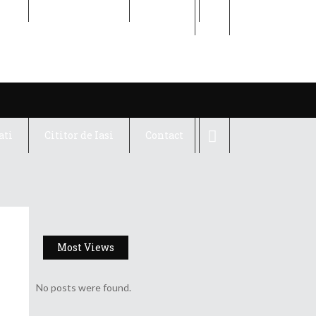
ati
Cititor de Iasi
Contact
ati
Cititor de Iasi
Contact
Most Views
No posts were found.