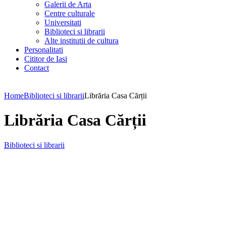
Galerii de Arta
Centre culturale
Universitati
Biblioteci si librarii
Alte institutii de cultura
Personalitati
Cititor de Iasi
Contact
Home
Biblioteci si librarii
Librăria Casa Cărții
Librăria Casa Cărții
Biblioteci si librarii