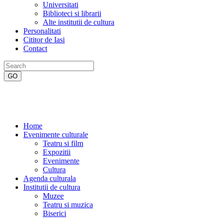
Universitati
Biblioteci si librarii
Alte institutii de cultura
Personalitati
Cititor de Iasi
Contact
Home
Evenimente culturale
Teatru si film
Expozitii
Evenimente
Cultura
Agenda culturala
Institutii de cultura
Muzee
Teatru si muzica
Biserici