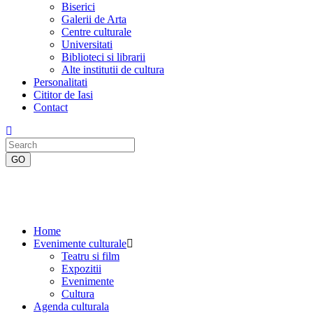
Biserici
Galerii de Arta
Centre culturale
Universitati
Biblioteci si librarii
Alte institutii de cultura
Personalitati
Cititor de Iasi
Contact
Home
Evenimente culturale
Teatru si film
Expozitii
Evenimente
Cultura
Agenda culturala