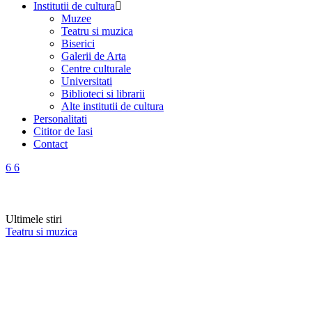
Institutii de cultura
Muzee
Teatru si muzica
Biserici
Galerii de Arta
Centre culturale
Universitati
Biblioteci si librarii
Alte institutii de cultura
Personalitati
Cititor de Iasi
Contact
Ultimele stiri
Teatru si muzica