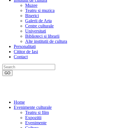
Institutii de cultura
Muzee
Teatru si muzica
Biserici
Galerii de Arta
Centre culturale
Universitati
Biblioteci si librarii
Alte institutii de cultura
Personalitati
Cititor de Iasi
Contact
Home
Evenimente culturale
Teatru si film
Expozitii
Evenimente
Cultura