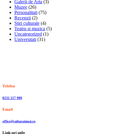
Galerii de Arta
(3)
Muzee
(26)
Personalitati
(75)
Recenzii
(2)
Stiri culturale
(4)
Teatru si muzica
(5)
Uncategorized
(1)
Universitati
(31)
Stiri, informatii culturale, institutii de cultura
Telefon
0232 217 900
Email
office@culturainiasi.ro
Link-uri utile