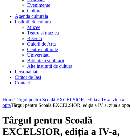
Evenimente
Cultura
Agenda culturala
Institutii de cultura
Muzee
Teatru si muzica
Biserici
Galerii de Arta
Centre culturale
Universitati
Biblioteci si librarii
Alte institutii de cultura
Personalitati
Cititor de Iasi
Contact
Home
Târgul pentru Scoală EXCELSIOR, ediția a IV-a, ziua a
opta
Târgul pentru Scoală EXCELSIOR, ediția a IV-a, ziua a opta
Târgul pentru Scoală
EXCELSIOR, ediția a IV-a,