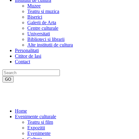
Institutii de cultura
Muzee
Teatru si muzica
Biserici
Galerii de Arta
Centre culturale
Universitati
Biblioteci si librarii
Alte institutii de cultura
Personalitati
Cititor de Iasi
Contact
Home
Evenimente culturale
Teatru si film
Expozitii
Evenimente
Cultura