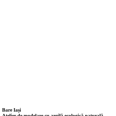
Bare Iași
Atelier de modelare cu argilă ecologică naturală