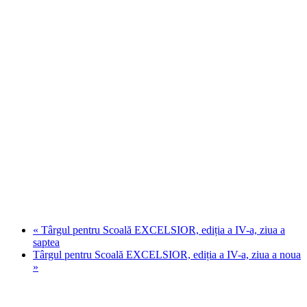
«
Târgul pentru Scoală EXCELSIOR, ediția a IV-a, ziua a
saptea
Târgul pentru Scoală EXCELSIOR, ediția a IV-a, ziua a noua
»