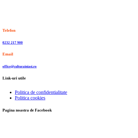
Stiri, informatii culturale, institutii de cultura
Telefon
0232 217 900
Email
office@culturainiasi.ro
Link-uri utile
Politica de confidentialitate
Politica cookies
Pagina noastra de Facebook