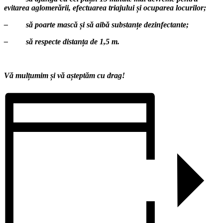
evitarea aglomerării, efectuarea triajului și ocuparea locurilor;
–
să poarte mască și să aibă substanțe dezinfectante;
–
să respecte distanța de 1,5 m.
Vă mulțumim și vă așteptăm cu drag!