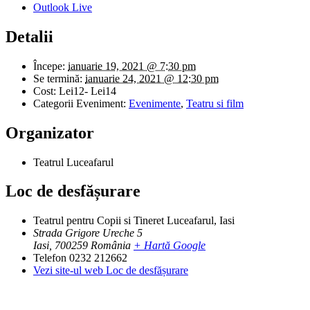
Outlook Live
Detalii
Începe:
ianuarie 19, 2021 @ 7:30 pm
Se termină:
ianuarie 24, 2021 @ 12:30 pm
Cost:
Lei12- Lei14
Categorii Eveniment:
Evenimente
,
Teatru si film
Organizator
Teatrul Luceafarul
Loc de desfășurare
Teatrul pentru Copii si Tineret Luceafarul, Iasi
Strada Grigore Ureche 5
Iasi
,
700259
România
+ Hartă Google
Telefon
0232 212662
Vezi site-ul web Loc de desfășurare