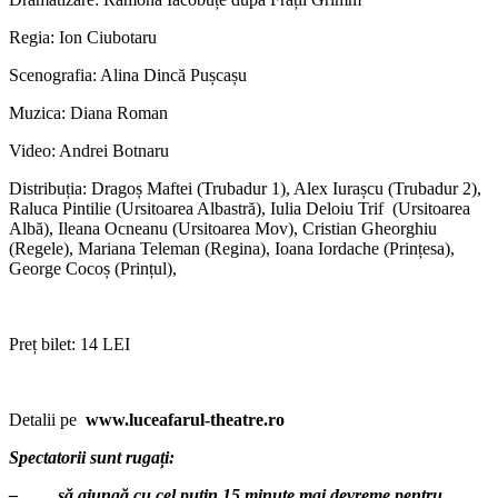
Regia: Ion Ciubotaru
Scenografia: Alina Dincă Pușcașu
Muzica: Diana Roman
Video: Andrei Botnaru
Distribuția: Dragoș Maftei (Trubadur 1), Alex Iurașcu (Trubadur 2),
Raluca Pintilie (Ursitoarea Albastră), Iulia Deloiu Trif (Ursitoarea
Albă), Ileana Ocneanu (Ursitoarea Mov), Cristian Gheorghiu
(Regele), Mariana Teleman (Regina), Ioana Iordache (Prințesa),
George Cocoș (Prințul),
Preț bilet: 14 LEI
Detalii pe
www.luceafarul-theatre.ro
Spectatorii sunt rugați:
–
să ajungă cu cel puțin 15 minute mai devreme pentru