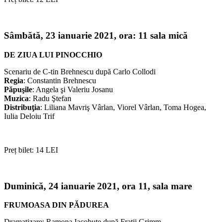
Sâmbătă, 23 ianuarie 2021,
ora: 11 sala mică
DE ZIUA LUI PINOCCHIO
Scenariu de C-tin Brehnescu după Carlo Collodi
Regia
: Constantin Brehnescu
Păpuşile
: Angela şi Valeriu Josanu
Muzica
: Radu Ştefan
Distribuţia
: Liliana Mavriş Vârlan, Viorel Vârlan, Toma Hogea,
Iulia Deloiu Trif
Preț bilet: 14 LEI
Duminică, 24 ianuarie 2021,
ora 11, sala mare
FRUMOASA DIN PĂDUREA
Dramatizare: Ramona Iacobuțe după Frații Grimm