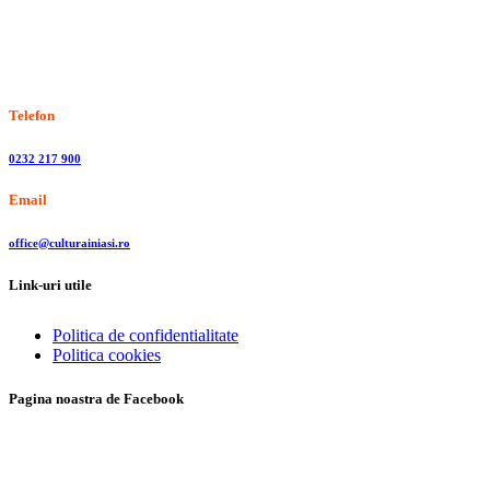
Stiri, informatii culturale, institutii de cultura
Telefon
0232 217 900
Email
office@culturainiasi.ro
Link-uri utile
Politica de confidentialitate
Politica cookies
Pagina noastra de Facebook