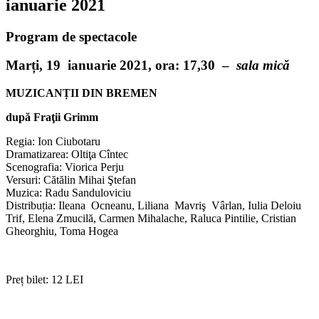
ianuarie 2021
Program de spectacole
Marți, 19 ianuarie 2021,
ora: 17,30 –
sala mică
MUZICANȚII DIN BREMEN
după Fraţii Grimm
Regia: Ion Ciubotaru
Dramatizarea: Oltiţa Cîntec
Scenografia: Viorica Perju
Versuri: Cătălin Mihai Ştefan
Muzica: Radu Sanduloviciu
Distribuția: Ileana Ocneanu, Liliana Mavriş Vârlan, Iulia Deloiu
Trif, Elena Zmucilă, Carmen Mihalache, Raluca Pintilie, Cristian
Gheorghiu, Toma Hogea
Preț bilet: 12 LEI