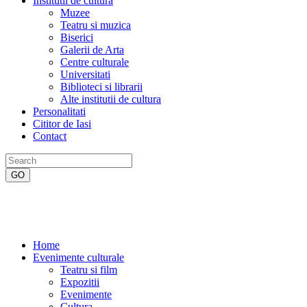
Institutii de cultura
Muzee
Teatru si muzica
Biserici
Galerii de Arta
Centre culturale
Universitati
Biblioteci si librarii
Alte institutii de cultura
Personalitati
Cititor de Iasi
Contact
Home
Evenimente culturale
Teatru si film
Expozitii
Evenimente
Cultura