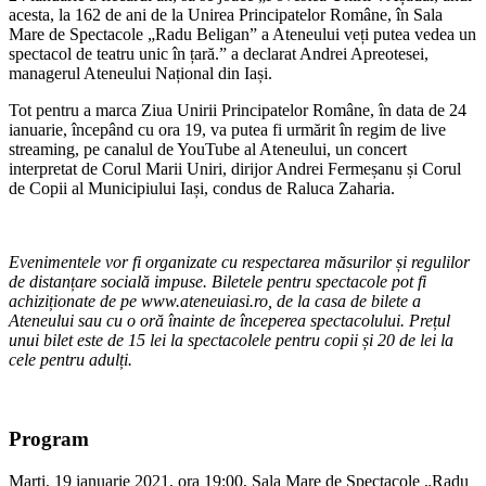
acesta, la 162 de ani de la Unirea Principatelor Române, în Sala
Mare de Spectacole „Radu Beligan” a Ateneului veți putea vedea un
spectacol de teatru unic în țară.” a declarat Andrei Apreotesei,
managerul Ateneului Național din Iași.
Tot pentru a marca Ziua Unirii Principatelor Române, în data de 24
ianuarie, începând cu ora 19, va putea fi urmărit în regim de live
streaming, pe canalul de YouTube al Ateneului, un concert
interpretat de Corul Marii Uniri, dirijor Andrei Fermeșanu și Corul
de Copii al Municipiului Iași, condus de Raluca Zaharia.
Evenimentele vor fi organizate cu respectarea măsurilor și regulilor
de distanțare socială impuse. Biletele pentru spectacole pot fi
achiziționate de pe www.ateneuiasi.ro, de la casa de bilete a
Ateneului sau cu o oră înainte de începerea spectacolului. Prețul
unui bilet este de 15 lei la spectacolele pentru copii și 20 de lei la
cele pentru adulți.
Program
Marți, 19 ianuarie 2021, ora 19:00, Sala Mare de Spectacole „Radu