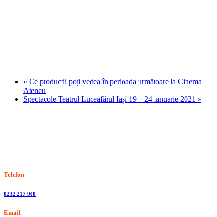
«
Ce producții poți vedea în perioada următoare la Cinema
Ateneu
Spectacole Teatrul Luceafărul Iași 19 – 24 ianuarie 2021
»
Stiri, informatii culturale, institutii de cultura
Telefon
0232 217 900
Email