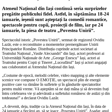
Ateneul Național din Iași continuă seria surprizelor
pregătite publicului fidel. Astfel, în săptămâna 18-24
ianuarie, ieșenii sunt așteptați la comedii romantice,
spectacole pentru copii, proiecții de film, iar pe 24
ianuarie, la piesa de teatru „Povestea Unirii”.
Spectacolul istoric „Povestea Unirii”, semnat de regizorul Ovidiu
Lazăr, este o reconstituire a momentelor premergătoare Unirii
Principatelor Române. Distribuția cuprinde actori societari ai
Teatrului Național „Vasile Alecsandri” din Iași, actori profesori ai
Universității Naționale de Arte „George Enescu” Iași, actori ai
Teatrului pentru Copii și Tineret „Luceafărul” Iași și actori angajați
sau colaboratori ai Ateneului Național din Iași.
„Costume de epocă, melodii celebre, video mapping și alte elemente
scenice vor compune O EMOȚIE, un spectacol plin de energii
pozitive care va rămâne în sufletele și în gândurile spectatorilor
pentru multă vreme. Vă așteptăm să ne dați mâna și să devenim frați
întru celebrarea vie și adevărată a sufletului românesc de astăzi și din
totdeauna!” a declarat Ovidiu Lazăr.
„A devenit, deja, tradiție ca la Ateneul Național din Iași, în data de
24 ianuarie a fiecărui an, să se joace „Povestea Unirii”. Așadar, anul