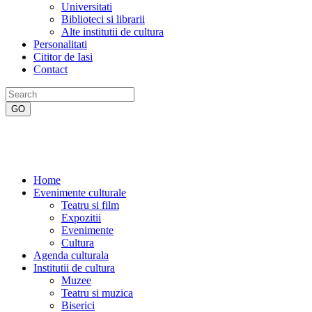
Universitati
Biblioteci si librarii
Alte institutii de cultura
Personalitati
Cititor de Iasi
Contact
Home
Evenimente culturale
Teatru si film
Expozitii
Evenimente
Cultura
Agenda culturala
Institutii de cultura
Muzee
Teatru si muzica
Biserici