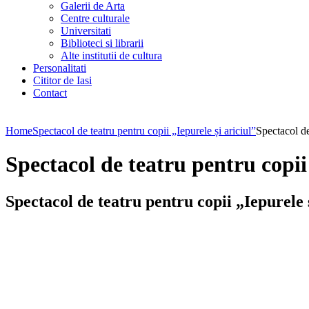
Galerii de Arta
Centre culturale
Universitati
Biblioteci si librarii
Alte institutii de cultura
Personalitati
Cititor de Iasi
Contact
Home
Spectacol de teatru pentru copii „Iepurele și ariciul”
Spectacol de
Spectacol de teatru pentru copii 
Spectacol de teatru pentru copii „Iepurele ș