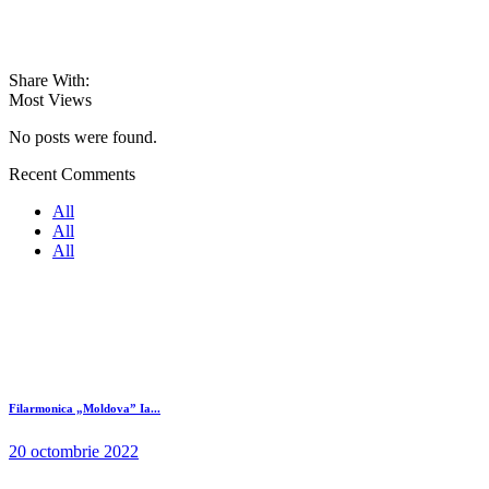
Share With:
Most Views
No posts were found.
Recent Comments
All
All
All
Filarmonica „Moldova” Ia...
20 octombrie 2022