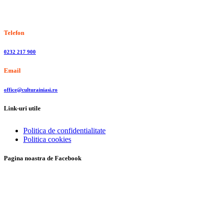
Stiri, informatii culturale, institutii de cultura
Telefon
0232 217 900
Email
office@culturainiasi.ro
Link-uri utile
Politica de confidentialitate
Politica cookies
Pagina noastra de Facebook