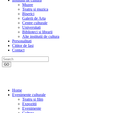
Institutii de cultura
Muzee
Teatru si muzica
Biserici
Galerii de Arta
Centre culturale
Universitati
Biblioteci si librarii
Alte institutii de cultura
Personalitati
Cititor de Iasi
Contact
Home
Evenimente culturale
Teatru si film
Expozitii
Evenimente
Cultura