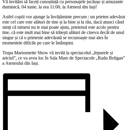
Vă invităm să faceți cunoștință cu personajele jucăușe și amuzante
duminică, 04 iunie, la ora 11:00, la Ateneul din Iași!
Astfel copiii vor ajunge la învățăminte precum : un prieten adevărat
este cel care este alături de tine și la bine și la rău, dacă atunci când
simți că nimeni nu te mai poate ajuta, prietenul este acolo pentru
tine, că este mult mai bine să trăiești alături de cineva decât de unul
singur și că o prietenie adevărată se recunoaște mai ales în
momentele dificile pe care le întâmpini.
Trupa Marionnette Show vă invită la spectacolul „Iepurele și
ariciul”, ce va avea loc în Sala Mare de Spectacole „Radu Beligan”
a Ateneului din Iași.