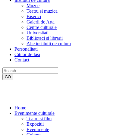
Institutii de cultura
Muzee
Teatru si muzica
Biserici
Galerii de Arta
Centre culturale
Universitati
Biblioteci si librarii
Alte institutii de cultura
Personalitati
Cititor de Iasi
Contact
Home
Evenimente culturale
Teatru si film
Expozitii
Evenimente
Cultura