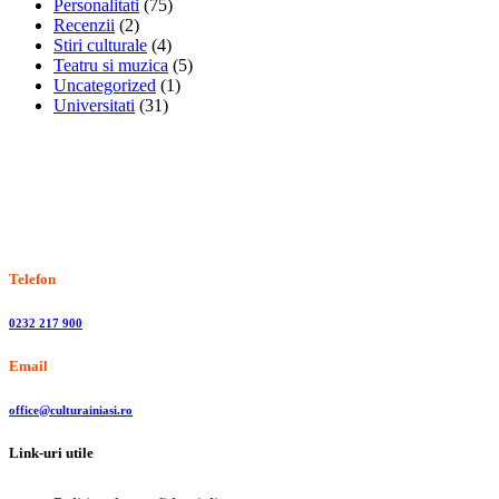
Personalitati
(75)
Recenzii
(2)
Stiri culturale
(4)
Teatru si muzica
(5)
Uncategorized
(1)
Universitati
(31)
Stiri, informatii culturale, institutii de cultura
Telefon
0232 217 900
Email
office@culturainiasi.ro
Link-uri utile