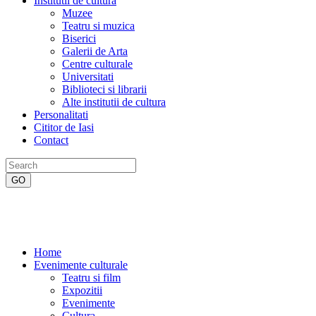
Institutii de cultura
Muzee
Teatru si muzica
Biserici
Galerii de Arta
Centre culturale
Universitati
Biblioteci si librarii
Alte institutii de cultura
Personalitati
Cititor de Iasi
Contact
Home
Evenimente culturale
Teatru si film
Expozitii
Evenimente
Cultura