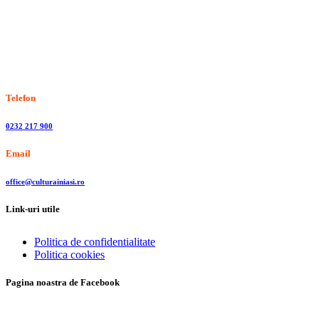
Stiri, informatii culturale, institutii de cultura
Telefon
0232 217 900
Email
office@culturainiasi.ro
Link-uri utile
Politica de confidentialitate
Politica cookies
Pagina noastra de Facebook