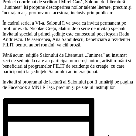
Proiect coordonat de scriitorul Mirel Cană, Salonul de Literatură
„Junimea” își propune descoperirea noilor talente literare, precum și
încurajarea și promovarea acestora, inclusiv prin publicare.
În cadrul seriei a VI-a, Salonul îl va avea ca invitat permanent pe
prof. univ. dr. Nicolae Crețu, alături de o serie de invitați speciali.
Invitatul special al primei ședințe este cunoscutul poet ieșean Radu
Andriescu. De asemenea, Ana Săndulescu, beneficiară a rezidenței
FILIT pentru autori români, va citi proză.
Până acum, edițiile Salonului de Literatură „Junimea” au însumat
zeci de ședințe la care au participat numeroși autori, artiști români și
beneficiari ai programelor FILIT de rezidențe de creație, cu care
participanții la ședințele Salonului au interacționat.
Invitații și programul de lectură ai Salonului pot fi urmăriți pe pagina
de Facebook a MNLR Iași, precum și pe site-ul instituțiilor.