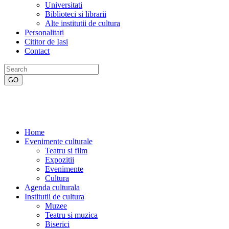
Universitati
Biblioteci si librarii
Alte institutii de cultura
Personalitati
Cititor de Iasi
Contact
Home
Evenimente culturale
Teatru si film
Expozitii
Evenimente
Cultura
Agenda culturala
Institutii de cultura
Muzee
Teatru si muzica
Biserici