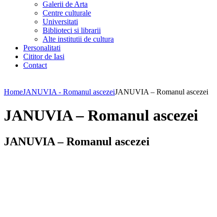
Galerii de Arta
Centre culturale
Universitati
Biblioteci si librarii
Alte institutii de cultura
Personalitati
Cititor de Iasi
Contact
Home
JANUVIA - Romanul ascezei
JANUVIA – Romanul ascezei
JANUVIA – Romanul ascezei
JANUVIA – Romanul ascezei