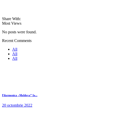
Share With:
Most Views
No posts were found.
Recent Comments
All
All
All
Filarmonica „Moldova” Ia...
20 octombrie 2022