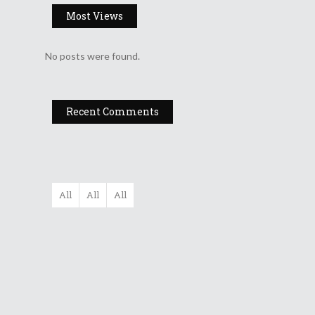
Most Views
No posts were found.
Recent Comments
All
All
All
Filarmonica
„Moldova” Ia...
Gala UNITER –
Editia A X...