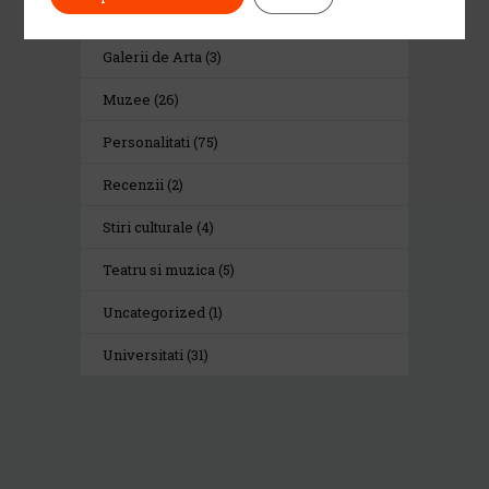
Centre culturale
(4)
Galerii de Arta
(3)
Muzee
(26)
Personalitati
(75)
Recenzii
(2)
Stiri culturale
(4)
Teatru si muzica
(5)
Uncategorized
(1)
Universitati
(31)