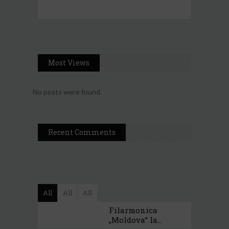
Most Views
No posts were found.
Recent Comments
All
All
All
Filarmonica
„Moldova” Ia...