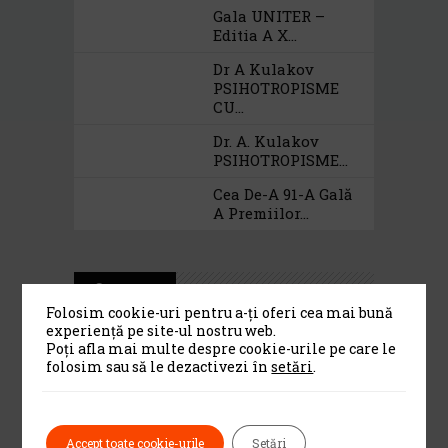
Gala UNITER –
Editia A X...
Dr A Kulakov
PSIHOTROPISME
CU...
Dr. A. Kulakov
PSIHOTROPISME...
Cea De-A 91-A Gală
A Premiilor...
Category
Folosim cookie-uri pentru a-ți oferi cea mai bună
experiență pe site-ul nostru web.
Alte institutii de cultura
(13)
Poți afla mai multe despre cookie-urile pe care le
folosim sau să le dezactivezi în
setări
.
Biblioteci si librarii
(13)
Biserici
(46)
Accept toate cookie-urile
Setări