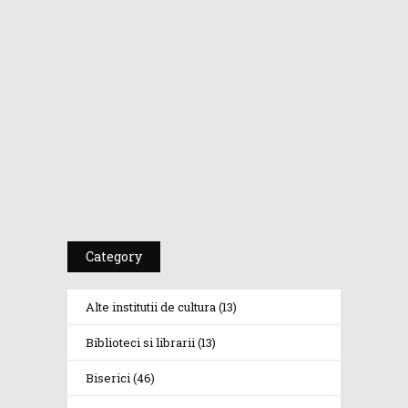
Dr. A. Kulakov
PSIHOTROPISME...
Cea De-A 91-A Gală
A Premiilor...
Category
Alte institutii de cultura
(13)
Biblioteci si librarii
(13)
Biserici
(46)