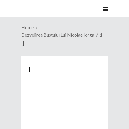
Home
Dezvelirea Bustului Lui Nicolae Iorga
1
1
1