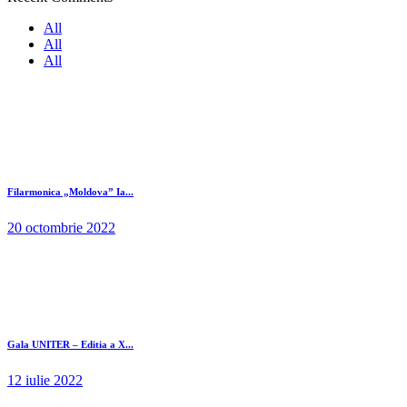
All
All
All
Filarmonica „Moldova” Ia...
20 octombrie 2022
Gala UNITER – Editia a X...
12 iulie 2022