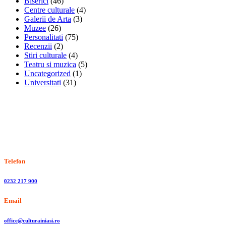
Biserici
(46)
Centre culturale
(4)
Galerii de Arta
(3)
Muzee
(26)
Personalitati
(75)
Recenzii
(2)
Stiri culturale
(4)
Teatru si muzica
(5)
Uncategorized
(1)
Universitati
(31)
Stiri, informatii culturale, institutii de cultura
Telefon
0232 217 900
Email
office@culturainiasi.ro