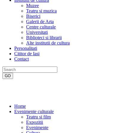
Institutii de cultura
Muzee
Teatru si muzica
Biserici
Galerii de Arta
Centre culturale
Universitati
Biblioteci si librarii
Alte institutii de cultura
Personalitati
Cititor de Iasi
Contact
Home
Evenimente culturale
Teatru si film
Expozitii
Evenimente
Cultura