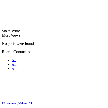
Share With:
Most Views
No posts were found.
Recent Comments
All
All
All
Filarmonica „Moldova” Ia...