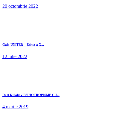
20 octombrie 2022
Gala UNITER – Editia a X...
12 iulie 2022
Dr A Kulakov PSIHOTROPISME CU...
4 martie 2019