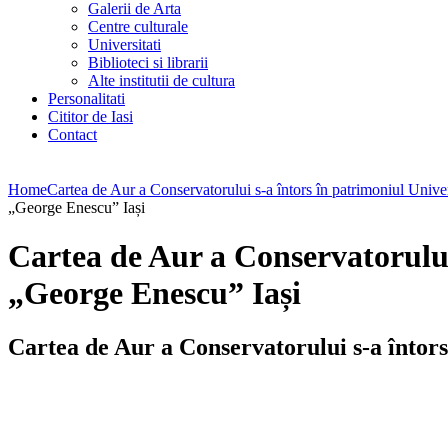
Galerii de Arta
Centre culturale
Universitati
Biblioteci si librarii
Alte institutii de cultura
Personalitati
Cititor de Iasi
Contact
Home
Cartea de Aur a Conservatorului s-a întors în patrimoniul Unive
„George Enescu” Iași
Cartea de Aur a Conservatorului 
„George Enescu” Iași
Cartea de Aur a Conservatorului s-a întors