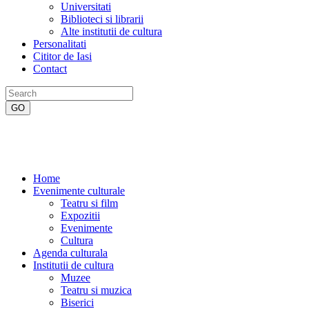
Universitati
Biblioteci si librarii
Alte institutii de cultura
Personalitati
Cititor de Iasi
Contact
Home
Evenimente culturale
Teatru si film
Expozitii
Evenimente
Cultura
Agenda culturala
Institutii de cultura
Muzee
Teatru si muzica
Biserici