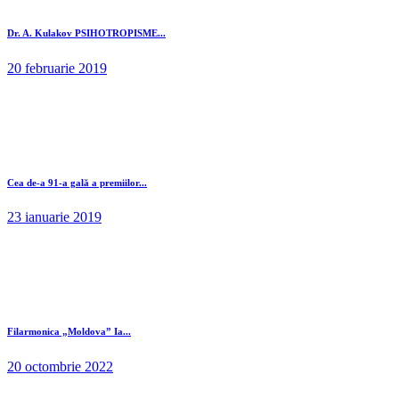
Dr. A. Kulakov PSIHOTROPISME...
20 februarie 2019
Cea de-a 91-a gală a premiilor...
23 ianuarie 2019
Filarmonica „Moldova” Ia...
20 octombrie 2022