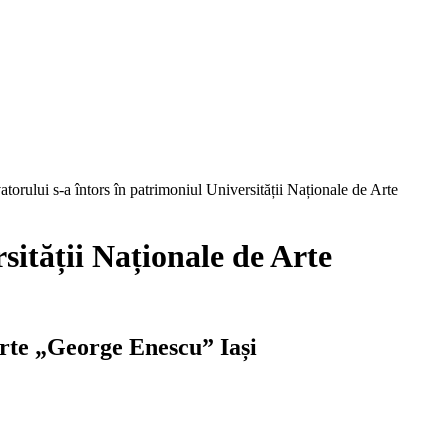
torului s-a întors în patrimoniul Universității Naționale de Arte
sității Naționale de Arte
Arte „George Enescu” Iași