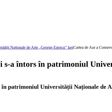
rsității Naționale de Arte „George Enescu” Iași
Cartea de Aur a Conserva
s-a întors în patrimoniul Univer
 în patrimoniul Universității Naționale de 