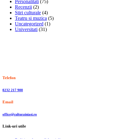
Personalitati
(75)
Recenzii
(2)
Stiri culturale
(4)
Teatru si muzica
(5)
Uncategorized
(1)
Universitati
(31)
Stiri, informatii culturale, institutii de cultura
Telefon
0232 217 900
Email
office@culturainiasi.ro
Link-uri utile