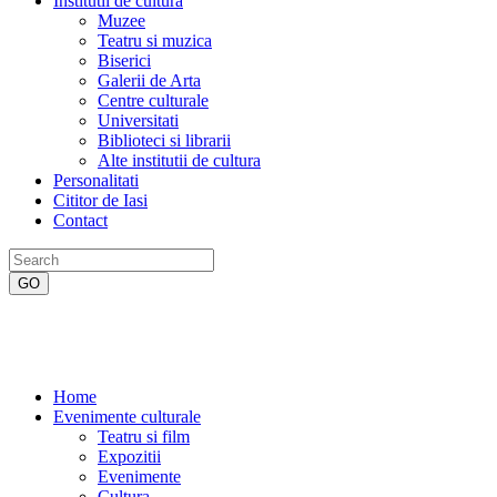
Institutii de cultura
Muzee
Teatru si muzica
Biserici
Galerii de Arta
Centre culturale
Universitati
Biblioteci si librarii
Alte institutii de cultura
Personalitati
Cititor de Iasi
Contact
Home
Evenimente culturale
Teatru si film
Expozitii
Evenimente
Cultura