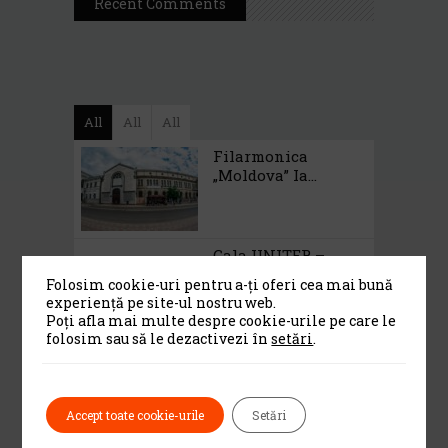
Recent Comments
All
All
All
Filarmonica
„Moldova” Ia...
Gala UNITER –
Editia A X...
Folosim cookie-uri pentru a-ți oferi cea mai bună
experiență pe site-ul nostru web.
Dr A Kulakov
Poți afla mai multe despre cookie-urile pe care le
PSIHOTROPISME
folosim sau să le dezactivezi în
setări
.
CU...
Dr. A. Kulakov
Accept toate cookie-urile
Setări
PSIHOTROPISME...