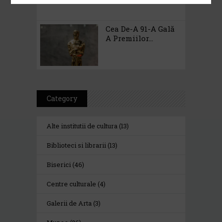
Cea De-A 91-A Gală
A Premiilor...
Category
Alte institutii de cultura
(13)
Biblioteci si librarii
(13)
Biserici
(46)
Centre culturale
(4)
Galerii de Arta
(3)