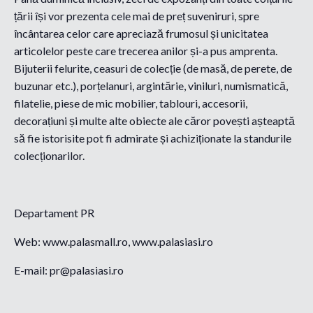
țării își vor prezenta cele mai de preț suveniruri, spre
încântarea celor care apreciază frumosul și unicitatea
articolelor peste care trecerea anilor și-a pus amprenta.
Bijuterii felurite, ceasuri de colecție (de masă, de perete, de
buzunar etc.), porțelanuri, argintărie, viniluri, numismatică,
filatelie, piese de mic mobilier, tablouri, accesorii,
decorațiuni și multe alte obiecte ale căror povești așteaptă
să fie istorisite pot fi admirate și achiziționate la standurile
colecționarilor.
Departament PR
Web: www.palasmall.ro, www.palasiasi.ro
E-mail: pr@palasiasi.ro