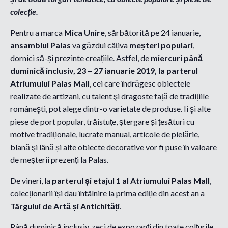
colecție.
Pentru a marca
Mica Unire
, sărbătorită pe 24 ianuarie,
ansamblul Palas
va găzdui câțiva
meșteri populari
,
dornici să-și prezinte creațiile. Astfel, de
miercuri până
duminică inclusiv, 23 – 27 ianuarie 2019, la parterul
Atriumului Palas Mall
, cei care îndrăgesc obiectele
realizate de artizani, cu talent şi dragoste față de tradițiile
româneşti, pot alege dintr-o varietate de produse. Ii şi alte
piese de port popular, trăistuțe, ștergare și țesături cu
motive tradiționale, lucrate manual, articole de pielărie,
blană şi lână și alte obiecte decorative vor fi puse în valoare
de meșterii prezenți la Palas.
De vineri, la
parterul și etajul 1 al Atriumului Palas Mall
,
colecționarii își dau întâlnire la prima ediție din acest an a
Târgului de Artă și Antichități
.
Până duminică inclusiv, zeci de expozanți din toate colțurile