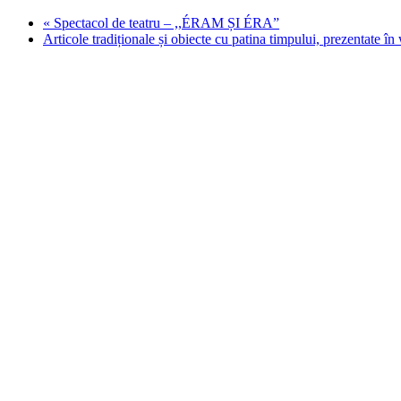
«
Spectacol de teatru – ,,ÉRAM ȘI ÉRA”
Articole tradiționale și obiecte cu patina timpului, prezentate î