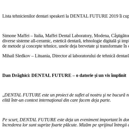
Lista tehnicienilor dentari speakeri la DENTAL FUTURE 2019 îi cup
Simone Maffei – Italia, Maffei Dental Laboratory, Modena, Câştigător
diverse sisteme all-ceramic, estetică dentară, tehnologie digitală şi i
de metode şi concepte tehnice, unele deja brevetate şi transformate în 
Mihail Sledkov – Lituania, Director al laboratorului de tehnică dentar
Dan Drăghici: DENTAL FUTURE – o datorie și un vis împlinit
„
DENTAL FUTURE este un proiect de suflet al nostru şi ne bucură nes
elită într-un context internaţional din care facem deja parte.
Pe scurt, DENTAL FUTURE este deja un eveniment important în domeniu.
încrederea lor sunt suprize foarte plăcute. Mizăm pe sprijinul întregi