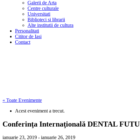
Galerii de Arta
Centre culturale
Universitati
Biblioteci si librarii
Alte institutii de cultura
Personalitati
Cititor de Iasi
Contact
« Toate Evenimente
Acest eveniment a trecut.
Conferinţa Internaţională DENTAL FUTURE
ianuarie 23, 2019
-
ianuarie 26, 2019