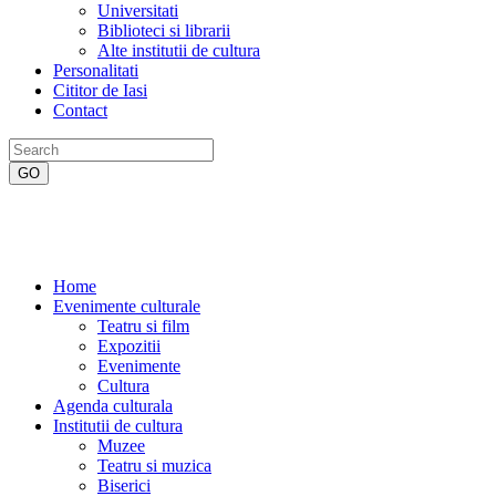
Universitati
Biblioteci si librarii
Alte institutii de cultura
Personalitati
Cititor de Iasi
Contact
Home
Evenimente culturale
Teatru si film
Expozitii
Evenimente
Cultura
Agenda culturala
Institutii de cultura
Muzee
Teatru si muzica
Biserici