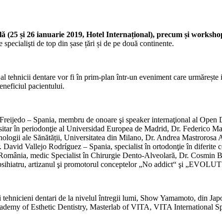
ă (25 și 26 ianuarie 2019, Hotel Internațional), precum și workshop-
e specialişti de top din șase țări și de pe două continente.
l tehnicii dentare vor fi în prim-plan într-un eveniment care urmărește int
eneficiul pacientului.
Freijedo – Spania, membru de onoare şi speaker internaţional al Open 
itar în periodonţie al Universidad Europea de Madrid, Dr. Federico Man
ologii ale Sănătății, Universitatea din Milano, Dr. Andrea Mastrorosa A
Dr. David Vallejo Rodríguez – Spania, specialist în ortodonţie în diferite
 România, medic Specialist în Chirurgie Dento-Alveolară, Dr. Cosmin Bâț
psihiatru, artizanul şi promotorul conceptelor „No addict“ şi „EVOLU
hnicieni dentari de la nivelul întregii lumi, Show Yamamoto, din Japoni
n Academy of Esthetic Dentistry, Masterlab of VITA, VITA International