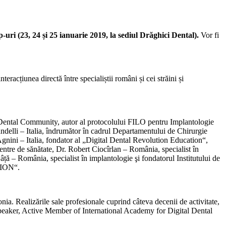
uri (23, 24 și 25 ianuarie 2019, la sediul Drăghici Dental).
Vor fi
eracțiunea directă între specialiștii români și cei străini și
Dental Community, autor al protocolului FILO pentru Implantologie
delli – Italia, îndrumător în cadrul Departamentului de Chirurgie
gnini – Italia, fondator al „Digital Dental Revolution Education“,
 centre de sănătate, Dr. Robert Ciocîrlan – România, specialist în
ă – România, specialist în implantologie şi fondatorul Institutului de
TION“.
a. Realizările sale profesionale cuprind câteva decenii de activitate,
 Speaker, Active Member of International Academy for Digital Dental