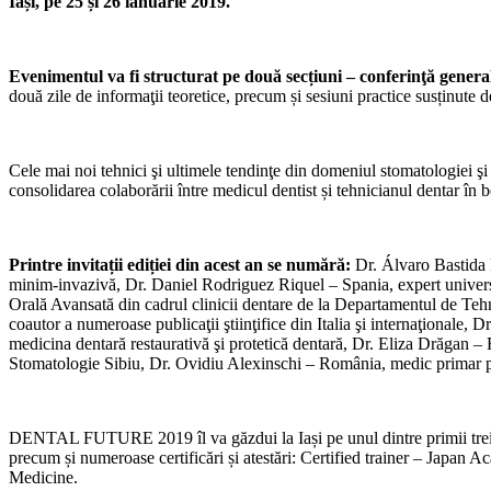
Iași, pe 25 și 26 ianuarie 2019.
Evenimentul va fi structurat pe două secțiuni – conferinţă general
două zile de informaţii teoretice, precum și sesiuni practice susținute d
Cele mai noi tehnici şi ultimele tendinţe din domeniul stomatologiei şi a
consolidarea colaborării între medicul dentist și tehnicianul dentar în b
Printre invitații ediției din acest an se numără:
Dr. Álvaro Bastida 
minim-invazivă, Dr. Daniel Rodriguez Riquel – Spania, expert univers
Orală Avansată din cadrul clinicii dentare de la Departamentul de Tehn
coautor a numeroase publicaţii ştiinţifice din Italia şi internaţionale, 
medicina dentară restaurativă şi protetică dentară, Dr. Eliza Drăgan –
Stomatologie Sibiu, Dr. Ovidiu Alexinschi – România, medic primar 
DENTAL FUTURE 2019 îl va găzdui la Iași pe unul dintre primii trei te
precum și numeroase certificări și atestări: Certified trainer – Japa
Medicine.