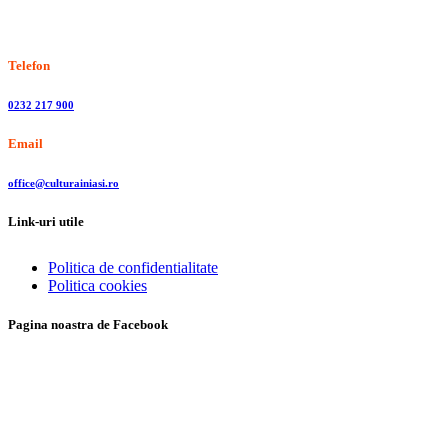
Stiri, informatii culturale, institutii de cultura
Telefon
0232 217 900
Email
office@culturainiasi.ro
Link-uri utile
Politica de confidentialitate
Politica cookies
Pagina noastra de Facebook