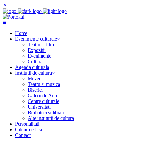
Home
Evenimente culturale
Teatru si film
Expozitii
Evenimente
Cultura
Agenda culturala
Institutii de cultura
Muzee
Teatru si muzica
Biserici
Galerii de Arta
Centre culturale
Universitati
Biblioteci si librarii
Alte institutii de cultura
Personalitati
Cititor de Iasi
Contact