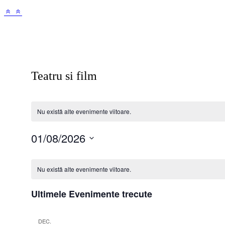
Teatru si film
Nu există alte evenimente viitoare.
01/08/2026
Selectează
Calendarul
data.
Nu există alte evenimente viitoare.
Evenimente
Ultimele Evenimente trecute
DEC.