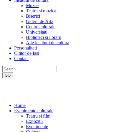
Institutii de cultura
Muzee
Teatru si muzica
Biserici
Galerii de Arta
Centre culturale
Universitati
Biblioteci si librarii
Alte institutii de cultura
Personalitati
Cititor de Iasi
Contact
Home
Evenimente culturale
Teatru si film
Expozitii
Evenimente
Cultura