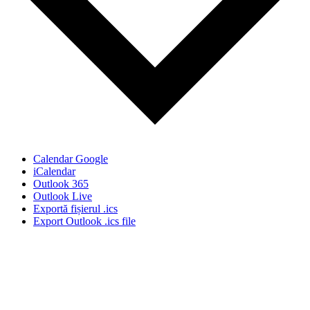
Calendar Google
iCalendar
Outlook 365
Outlook Live
Exportă fișierul .ics
Export Outlook .ics file
Stiri, informatii culturale, institutii de cultura