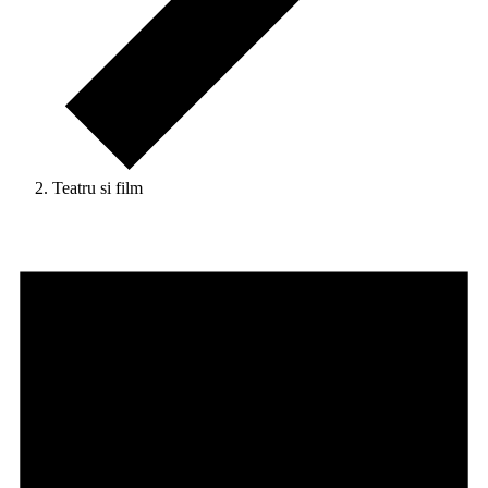
Teatru si film
Evenimente
pentru
august
8,
2026