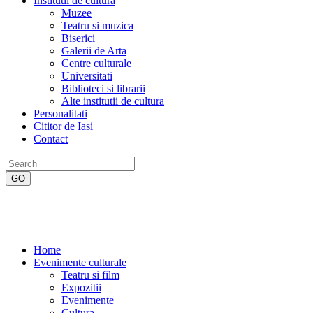
Institutii de cultura
Muzee
Teatru si muzica
Biserici
Galerii de Arta
Centre culturale
Universitati
Biblioteci si librarii
Alte institutii de cultura
Personalitati
Cititor de Iasi
Contact
Home
Evenimente culturale
Teatru si film
Expozitii
Evenimente
Cultura