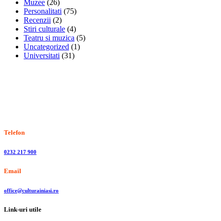
Muzee
(26)
Personalitati
(75)
Recenzii
(2)
Stiri culturale
(4)
Teatru si muzica
(5)
Uncategorized
(1)
Universitati
(31)
Stiri, informatii culturale, institutii de cultura
Telefon
0232 217 900
Email
office@culturainiasi.ro
Link-uri utile