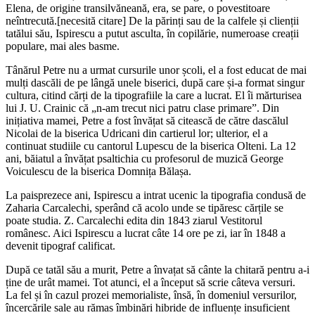
Elena, de origine transilvăneană, era, se pare, o povestitoare
neîntrecută.[necesită citare] De la părinți sau de la calfele și clienții
tatălui său, Ispirescu a putut asculta, în copilărie, numeroase creații
populare, mai ales basme.
Tânărul Petre nu a urmat cursurile unor școli, el a fost educat de mai
mulți dascăli de pe lângă unele biserici, după care și-a format singur
cultura, citind cărți de la tipografiile la care a lucrat. El îi mărturisea
lui J. U. Crainic că „n-am trecut nici patru clase primare”. Din
inițiativa mamei, Petre a fost învățat să citească de către dascălul
Nicolai de la biserica Udricani din cartierul lor; ulterior, el a
continuat studiile cu cantorul Lupescu de la biserica Olteni. La 12
ani, băiatul a învățat psaltichia cu profesorul de muzică George
Voiculescu de la biserica Domnița Bălașa.
La paisprezece ani, Ispirescu a intrat ucenic la tipografia condusă de
Zaharia Carcalechi, sperând că acolo unde se tipăresc cărțile se
poate studia. Z. Carcalechi edita din 1843 ziarul Vestitorul
românesc. Aici Ispirescu a lucrat câte 14 ore pe zi, iar în 1848 a
devenit tipograf calificat.
După ce tatăl său a murit, Petre a învațat să cânte la chitară pentru a-i
ține de urât mamei. Tot atunci, el a început să scrie câteva versuri.
La fel și în cazul prozei memorialiste, însă, în domeniul versurilor,
încercările sale au rămas îmbinări hibride de influențe insuficient