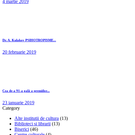
4 martie 2019
Dr. A. Kulakov PSIHOTROPISME...
20 februarie 2019
Cea de-a 91-a gală a premiilor...
23 ianuarie 2019
Category
Alte institutii de cultura
(13)
Biblioteci si librarii
(13)
Biserici
(46)
Centre culturale
(4)