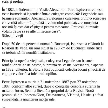
scris și prefața.
În 1882, la îndemnul lui Vasile Alecsandri, Petre Ispirescu reunește
toate basmele și legendele într-o culegere completă: Legendele sau
basmele românilor. Alecsandri îi elogiază culegerea printr-o scrisoare
convertită ulterior în prefață a volumului publicat: „recunoștința
noastră îți este dar câștigată pentru totdeauna. Prețiosul dumitale
volum trebie să se afle în fiecare casă”.
Sfârșitul vieții
După 50 de ani petrecuți numai în București, Ispirescu a călătorit la
Roșiorii de Vede, un oraș situat la 120 km de București, unde fiica
sa trebuia să fie numită institutoare.
Principala operă a vieții sale, culegerea Legende sau basmele
românilor cu 37 de basme, și prefață de Vasile Alecsandri, a apărut
în 1882. Ulterior, la Sibiu a fost publicată colecția Jocuri și jucării de
copii, ce valorifica folclorul copiilor.
Petre Ispirescu a murit la 21 noiembrie 1887 (sau 27 noiembrie
1887, conform altor surse), după o congestie cerebrală suferită la
masa de lucru. Ședința literară a grupului de la Revista Nouă
(compusă din Ionescu-Gion, Delavrancea, Vlahuță, Hasdeu) a fost
suspendată la anunțarea morții sale.