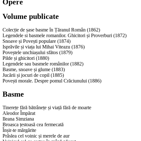
Opere
Volume publicate
Colecție de șase basme în Țăranul Român (1862)
Legendele si basmele romanilor. Ghicitori și Proverburi (1872)
Snoave și Povești populare (1874)
Isprăvile și viața lui Mihai Viteazu (1876)
Poveștele unchiașului sfătos (1879)
Pilde și ghicitori (1880)
Legendele sau basmele românilor (1882)
Basme, snoave și glume (1883)
Jucării și jocuri de copil (1885)
Povești morale. Despre pomul Crăciunului (1886)
Basme
Tinerețe fără bătrânețe și viață fără de moarte
Aleodor Împărat
Ileana Simziana
Broasca țestoasă cea fermecată
Înșir-te mărgărite
Prâslea cel voinic și merele de aur