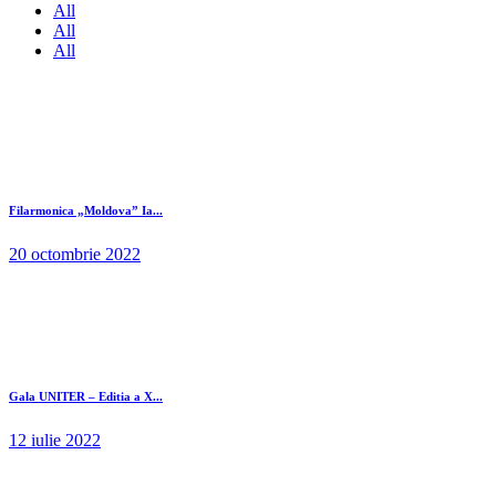
All
All
All
Filarmonica „Moldova” Ia...
20 octombrie 2022
Gala UNITER – Editia a X...
12 iulie 2022