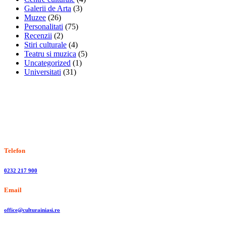
Galerii de Arta
(3)
Muzee
(26)
Personalitati
(75)
Recenzii
(2)
Stiri culturale
(4)
Teatru si muzica
(5)
Uncategorized
(1)
Universitati
(31)
Stiri, informatii culturale, institutii de cultura
Telefon
0232 217 900
Email
office@culturainiasi.ro