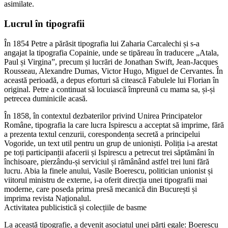
asimilate.
Lucrul în tipografii
În 1854 Petre a părăsit tipografia lui Zaharia Carcalechi și s-a
angajat la tipografia Copainie, unde se tipăreau în traducere „Atala,
Paul și Virgina”, precum și lucrări de Jonathan Swift, Jean-Jacques
Rousseau, Alexandre Dumas, Victor Hugo, Miguel de Cervantes. În
această perioadă, a depus eforturi să citească Fabulele lui Florian în
original. Petre a continuat să locuiască împreună cu mama sa, și-și
petrecea duminicile acasă.
În 1858, în contextul dezbaterilor privind Unirea Principatelor
Române, tipografia la care lucra Ispirescu a acceptat să imprime, fără
a prezenta textul cenzurii, corespondența secretă a principelui
Vogoride, un text util pentru un grup de unioniști. Poliția i-a arestat
pe toți participanții afacerii și Ispirescu a petrecut trei săptămâni în
închisoare, pierzându-și serviciul și rămânând astfel trei luni fără
lucru. Abia la finele anului, Vasile Boerescu, politician unionist și
viitorul ministru de externe, i-a oferit direcția unei tipografii mai
moderne, care poseda prima presă mecanică din București și
imprima revista Naționalul.
Activitatea publicistică și colecțiile de basme
La această tipografie, a devenit asociatul unei părți egale: Boerescu