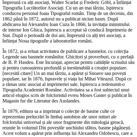
împreună cu alți asociați, Walter Scarlat și Frederic Göbl, a înființat
Tipografia Lucrătorilor Asociați. Cu un an mai târziu, Ispirescu
conducea personal foaia Tipograful român. Timp de un deceniu, din
1862 până în 1872, autorul nu a publicat niciun basm. După
abdicarea lui Alexandru Ioan Cuza în 1866, la invitația ministrului
de interne Ion Ghica, Ispirescu a acceptat să conducă Imprimeria de
Stat. După o perioadă de doi ani, împreună cu alți trei asociați, a
înființat Noua tipografie a laboratorilor români.
În 1872, și-a reluat activitatea de publicare a basmelor, cu colecția
Legende sau basmele românilor. Ghicitori și proverburi, cu o prefață
de B. P. Hasdeu. Este încurajat, apreciat pentru calitățile scrisului său
și pentru cunoașterea profundă și inestimabilă a creației populare.
[necesită citare] Un an mai târziu, a apărut și Snoave sau povești
populare, iar în 1876, Ispravele și viața lui Mihai Viteazul. După ce
a rămas unic asociat al imprimeriei sale, Ispirescu a redenumit-o
Tipografia Academiei Române. Activitatea sa a fost subiectul unui
articol elogios scris de folcloristul evreu Moses Gaster și publicat în
Magasin fur die Literatur des Auslandes.
În 1879, editura sa a imprimat o colecție de basme culte ce
reprezentau prelucrări în limbaj autohton ale unor mituri ale
folclorului universal și ale unor fragmente din mitologia greacă,
reunite în volumul Din poveștile unchiului sfătos, basme păgânești.
Acest volum a apărut prin influența lui Alexandru Odobescu, care a