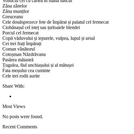
Voinicul cel cu cartea în mână născut
Zâna zânelor
Zâna munților
Greuceanu
Cele douăsprezece fete de împărat și palatul cel fermecat
Ciobănașul cel isteț sau țurloaiele blendei
Porcul cel fermecat
Copii văduvului și iepurele, vulpea, lupul și ursul
Cei trei frați împărați
Coman vânătorul
Cotoșman Năzdrăvanu
Pasărea măiastră
Țugulea, fiul unchiașului și al mătușei
Fata moșului cea cuminte
Cele trei rodii aurite
Share With:
Most Views
No posts were found.
Recent Comments