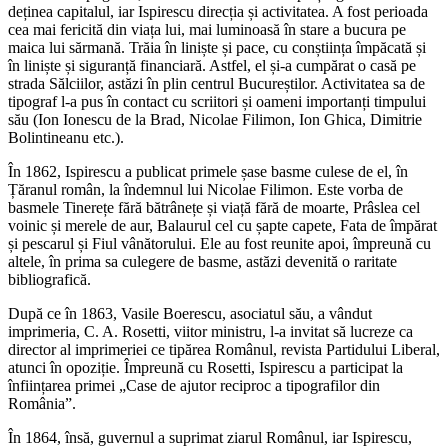
deținea capitalul, iar Ispirescu direcția și activitatea. A fost perioada
cea mai fericită din viața lui, mai luminoasă în stare a bucura pe
maica lui sărmană. Trăia în liniște și pace, cu conștiința împăcată și
în liniște și siguranță financiară. Astfel, el și-a cumpărat o casă pe
strada Sălciilor, astăzi în plin centrul Bucureștilor. Activitatea sa de
tipograf l-a pus în contact cu scriitori și oameni importanți timpului
său (Ion Ionescu de la Brad, Nicolae Filimon, Ion Ghica, Dimitrie
Bolintineanu etc.).
În 1862, Ispirescu a publicat primele șase basme culese de el, în
Țăranul român, la îndemnul lui Nicolae Filimon. Este vorba de
basmele Tinerețe fără bătrânețe și viață fără de moarte, Prâslea cel
voinic și merele de aur, Balaurul cel cu șapte capete, Fata de împărat
și pescarul și Fiul vânătorului. Ele au fost reunite apoi, împreună cu
altele, în prima sa culegere de basme, astăzi devenită o raritate
bibliografică.
După ce în 1863, Vasile Boerescu, asociatul său, a vândut
imprimeria, C. A. Rosetti, viitor ministru, l-a invitat să lucreze ca
director al imprimeriei ce tipărea Românul, revista Partidului Liberal,
atunci în opoziție. Împreună cu Rosetti, Ispirescu a participat la
înființarea primei „Case de ajutor reciproc a tipografilor din
România”.
În 1864, însă, guvernul a suprimat ziarul Românul, iar Ispirescu,