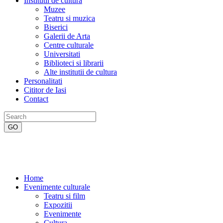
Institutii de cultura
Muzee
Teatru si muzica
Biserici
Galerii de Arta
Centre culturale
Universitati
Biblioteci si librarii
Alte institutii de cultura
Personalitati
Cititor de Iasi
Contact
Home
Evenimente culturale
Teatru si film
Expozitii
Evenimente
Cultura