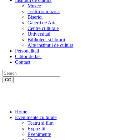
Institutii de cultura
Muzee
Teatru si muzica
Biserici
Galerii de Arta
Centre culturale
Universitati
Biblioteci si librarii
Alte institutii de cultura
Personalitati
Cititor de Iasi
Contact
Home
Evenimente culturale
Teatru si film
Expozitii
Evenimente
Cultura