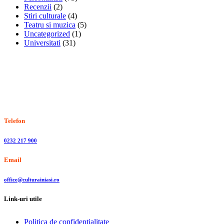
Recenzii
(2)
Stiri culturale
(4)
Teatru si muzica
(5)
Uncategorized
(1)
Universitati
(31)
Stiri, informatii culturale, institutii de cultura
Telefon
0232 217 900
Email
office@culturainiasi.ro
Link-uri utile
Politica de confidentialitate