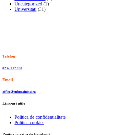
Uncategorized
(1)
Universitati
(31)
Stiri, informatii culturale, institutii de cultura
Telefon
0232 217 900
Email
office@culturainiasi.ro
Link-uri utile
Politica de confidentialitate
Politica cookies
Pagina noastra de Facebook