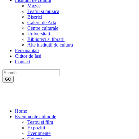
Institutii de cultura
Muzee
Teatru si muzica
Biserici
Galerii de Arta
Centre culturale
Universitati
Biblioteci si librarii
Alte institutii de cultura
Personalitati
Cititor de Iasi
Contact
Home
Evenimente culturale
Teatru si film
Expozitii
Evenimente
Cultura