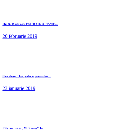
Dr. A. Kulakov PSIHOTROPISME...
20 februarie 2019
Cea de-a 91-a gală a premiilor...
23 ianuarie 2019
Filarmonica „Moldova” Ia...