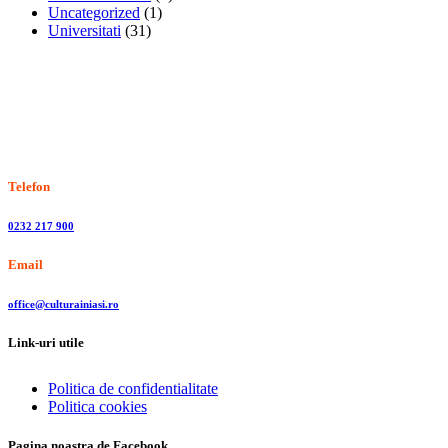
Uncategorized
(1)
Universitati
(31)
Stiri, informatii culturale, institutii de cultura
Telefon
0232 217 900
Email
office@culturainiasi.ro
Link-uri utile
Politica de confidentialitate
Politica cookies
Pagina noastra de Facebook