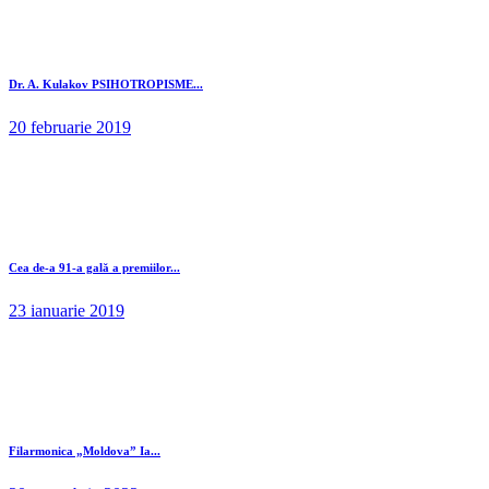
Dr. A. Kulakov PSIHOTROPISME...
20 februarie 2019
Cea de-a 91-a gală a premiilor...
23 ianuarie 2019
Filarmonica „Moldova” Ia...