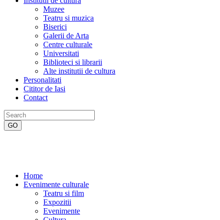
Institutii de cultura
Muzee
Teatru si muzica
Biserici
Galerii de Arta
Centre culturale
Universitati
Biblioteci si librarii
Alte institutii de cultura
Personalitati
Cititor de Iasi
Contact
Home
Evenimente culturale
Teatru si film
Expozitii
Evenimente
Cultura