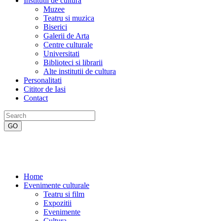
Institutii de cultura
Muzee
Teatru si muzica
Biserici
Galerii de Arta
Centre culturale
Universitati
Biblioteci si librarii
Alte institutii de cultura
Personalitati
Cititor de Iasi
Contact
Home
Evenimente culturale
Teatru si film
Expozitii
Evenimente
Cultura