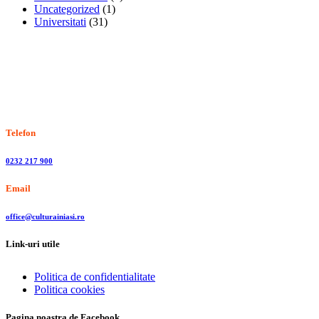
Uncategorized
(1)
Universitati
(31)
Stiri, informatii culturale, institutii de cultura
Telefon
0232 217 900
Email
office@culturainiasi.ro
Link-uri utile
Politica de confidentialitate
Politica cookies
Pagina noastra de Facebook