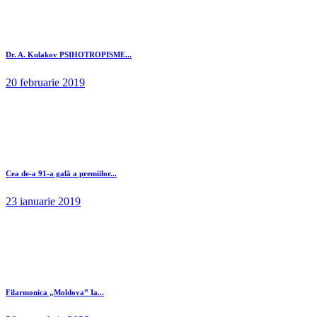
Dr. A. Kulakov PSIHOTROPISME...
20 februarie 2019
Cea de-a 91-a gală a premiilor...
23 ianuarie 2019
Filarmonica „Moldova” Ia...