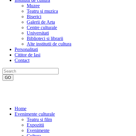
Institutii de cultura
Muzee
Teatru si muzica
Biserici
Galerii de Arta
Centre culturale
Universitati
Biblioteci si librarii
Alte institutii de cultura
Personalitati
Cititor de Iasi
Contact
Home
Evenimente culturale
Teatru si film
Expozitii
Evenimente
Cultura