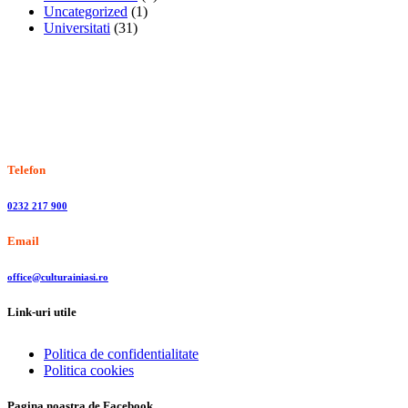
Uncategorized
(1)
Universitati
(31)
Stiri, informatii culturale, institutii de cultura
Telefon
0232 217 900
Email
office@culturainiasi.ro
Link-uri utile
Politica de confidentialitate
Politica cookies
Pagina noastra de Facebook