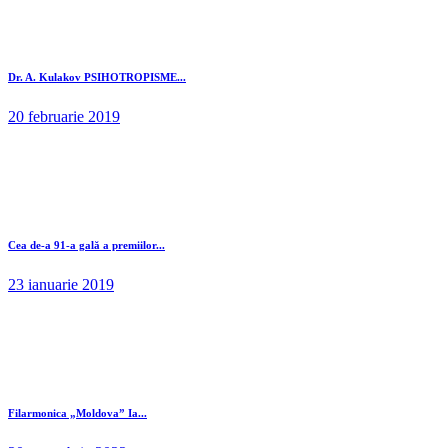
Dr. A. Kulakov PSIHOTROPISME...
20 februarie 2019
Cea de-a 91-a gală a premiilor...
23 ianuarie 2019
Filarmonica „Moldova” Ia...