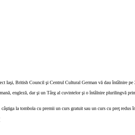
ct Iaşi, British Council şi Centrul Cultural German vă dau întâlnire pe
mană, engleză, dar şi un Târg al cuvintelor şi o întâlnire plurilingvă prin 
 a câştiga la tombola cu premii un curs gratuit sau un curs cu preţ redus în
I