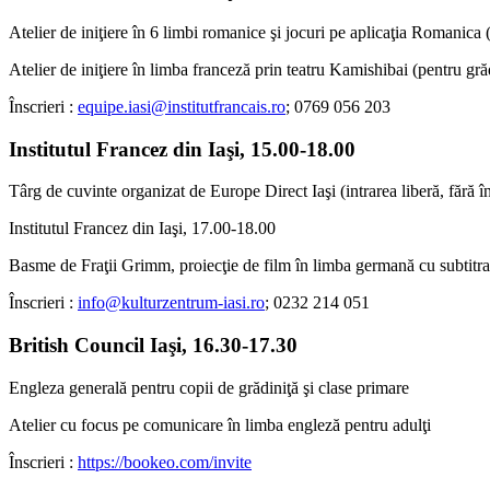
Atelier de iniţiere în 6 limbi romanice şi jocuri pe aplicaţia Romanica 
Atelier de iniţiere în limba franceză prin teatru Kamishibai (pentru gră
Înscrieri :
equipe.iasi@institutfrancais.ro
; 0769 056 203
Institutul Francez din Iaşi, 15.00-18.00
Târg de cuvinte organizat de Europe Direct Iaşi (intrarea liberă, fără în
Institutul Francez din Iaşi, 17.00-18.00
Basme de Fraţii Grimm, proiecţie de film în limba germană cu subtitr
Înscrieri :
info@kulturzentrum-iasi.ro
; 0232 214 051
British Council Iaşi, 16.30-17.30
Engleza generală pentru copii de grădiniţă şi clase primare
Atelier cu focus pe comunicare în limba engleză pentru adulţi
Înscrieri :
https://bookeo.com/invite