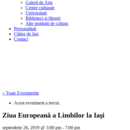
Galerii de Arta
Centre culturale
Universitati
Biblioteci si librarii
Alte institutii de cultura
Personalitati
Cititor de Iasi
Contact
« Toate Evenimente
Acest eveniment a trecut.
Ziua Europeană a Limbilor la Iaşi
septembrie 26, 2019 @ 3:00 pm
-
7:00 pm