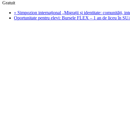
Gratuit
«
Simpozion internațional „Migrații și identitate: comunități, int
Oportunitate pentru elevi: Bursele FLEX – 1 an de liceu în S