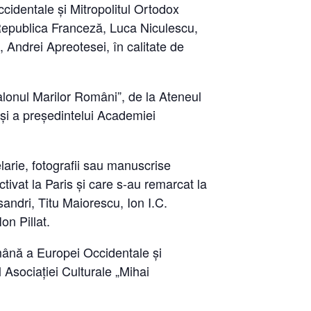
ccidentale și Mitropolitul Ortodox
Republica Franceză, Luca Niculescu,
, Andrei Apreotesei, în calitate de
alonul Marilor Români”, de la Ateneul
 și a președintelui Academiei
arie, fotografii sau manuscrise
tivat la Paris și care s-au remarcat la
sandri, Titu Maiorescu, Ion I.C.
n Pillat.
mână a Europei Occidentale şi
l Asociației Culturale „Mihai