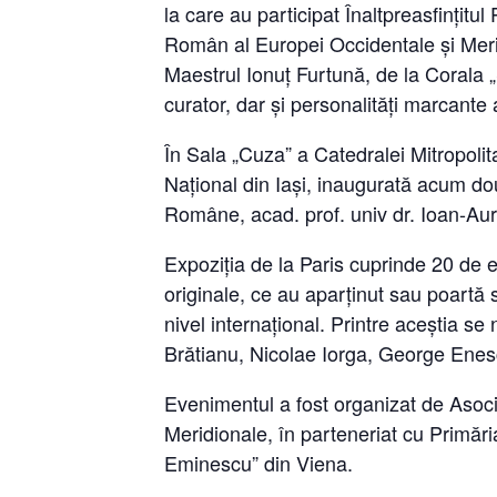
la care au participat Înaltpreasfințit
Român al Europei Occidentale și Meri
Maestrul Ionuț Furtună, de la Corala „
curator, dar și personalități marcante 
În Sala „Cuza” a Catedralei Mitropoli
Național din Iași, inaugurată acum do
Române, acad. prof. univ dr. Ioan-Aur
Expoziția de la Paris cuprinde 20 de 
originale, ce au aparținut sau poartă 
nivel internațional. Printre aceștia s
Brătianu, Nicolae Iorga, George Enesc
Evenimentul a fost organizat de Asoci
Meridionale, în parteneriat cu Primăria
Eminescu” din Viena.