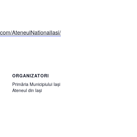
com/AteneulNationalIasi/
ORGANIZATORI
Primăria Municipiului Iași
Ateneul din Iași