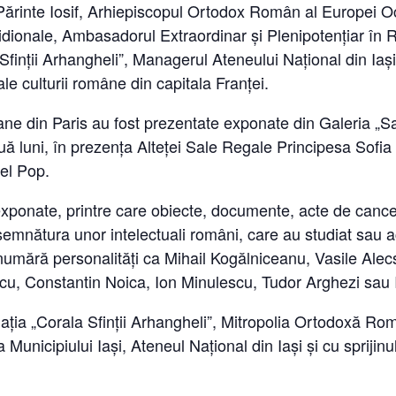
ul Părinte Iosif, Arhiepiscopul Ortodox Român al Europei O
dionale, Ambasadorul Extraordinar și Plenipotențiar în 
Sfinții Arhangheli”, Managerul Ateneului Național din Iași
ale culturii române din capitala Franței.
tane din Paris au fost prezentate exponate din Galeria „S
uă luni, în prezența Alteței Sale Regale Principesa Sofia
el Pop.
exponate, printre care obiecte, documente, acte de cancel
semnătura unor intelectuali români, care au studiat sau ac
e numără personalități ca Mihail Kogălniceanu, Vasile Alec
u, Constantin Noica, Ion Minulescu, Tudor Arghezi sau Io
ația „Corala Sfinții Arhangheli”, Mitropolia Ortodoxă Ro
 Municipiului Iași, Ateneul Național din Iași și cu sprijinu