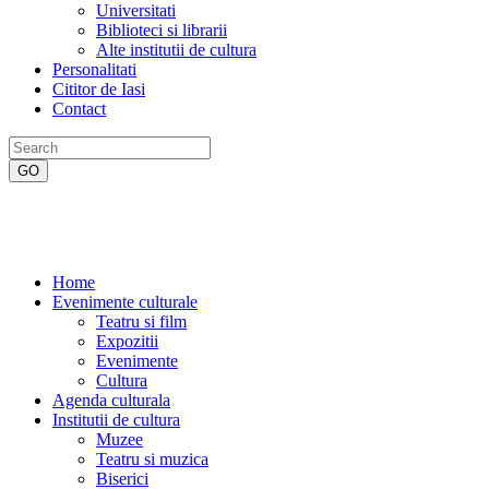
Universitati
Biblioteci si librarii
Alte institutii de cultura
Personalitati
Cititor de Iasi
Contact
Home
Evenimente culturale
Teatru si film
Expozitii
Evenimente
Cultura
Agenda culturala
Institutii de cultura
Muzee
Teatru si muzica
Biserici