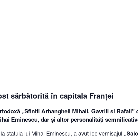
ost sărbătorită în capitala Franței
todoxă „Sfinții Arhangheli Mihail, Gavriil și Rafail”
ai Eminescu, dar și altor personalități semnificativ
a statuia lui Mihai Eminescu, a avut loc vernisajul
„Salo