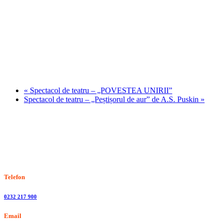
«
Spectacol de teatru – „POVESTEA UNIRII”
Spectacol de teatru – „Peștișorul de aur” de A.S. Puskin
»
Stiri, informatii culturale, institutii de cultura
Telefon
0232 217 900
Email