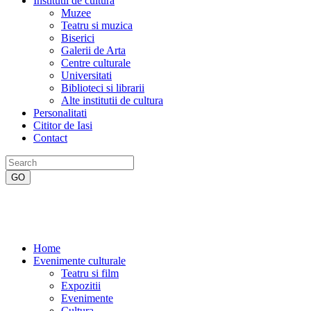
Institutii de cultura
Muzee
Teatru si muzica
Biserici
Galerii de Arta
Centre culturale
Universitati
Biblioteci si librarii
Alte institutii de cultura
Personalitati
Cititor de Iasi
Contact
Home
Evenimente culturale
Teatru si film
Expozitii
Evenimente
Cultura