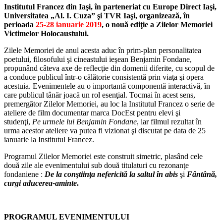
Institutul Francez din Iaşi, în parteneriat cu Europe Direct Iaşi,
Universitatea „Al. I. Cuza” şi TVR Iaşi, organizează, în
perioada
25-28 ianuarie 2019
, o nouă ediţie a Zilelor Memoriei
Victimelor Holocaustului.
Zilele Memoriei de anul acesta aduc în prim-plan personalitatea
poetului, filosofului şi cineastului ieşean Benjamin Fondane,
propunând câteva axe de reflecţie din domenii diferite, cu scopul de
a conduce publicul într-o călătorie consistentă prin viaţa şi opera
acestuia. Evenimentele au o importantă componentă interactivă, în
care publicul tânăr joacă un rol esenţial. Tocmai în acest sens,
premergător Zilelor Memoriei, au loc la Institutul Francez o serie de
ateliere de film documentar marca DocEst pentru elevi şi
studenţi,
Pe urmele lui Benjamin Fondane
, iar filmul rezultat în
urma acestor ateliere va putea fi vizionat şi discutat pe data de 25
ianuarie la Institutul Francez.
Programul Zilelor Memoriei este construit simetric, plasând cele
două zile ale evenimentului sub două titulaturi cu rezonanţe
fondaniene :
De la conştiinţa nefericită la saltul în abis
şi
Fântână,
curgi aducerea-aminte
.
PROGRAMUL EVENIMENTULUI