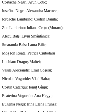
Costache Negri: Arun Cotic;
Iosefina Negri: Alexandra Macovei;
Iordache Lambrino: Codrin Dănilă;
Zoe Lambrino: Iuliana Crețu (Moraru);
Alecu Balş: Liviu Smântânică;
Smaranda Balș: Laura Bilic;
Moș Ion Roată: Petrică Ciubotaru
Luchian: Dragoş Maftei;
Vasile Alecsandri: Emil Coşeru;
Nicolae Vogoride: Vlad Baba;
Costin Catargiu: Ionuț Gînju;
Ecaterina Vogoride: Ana Hegyi;
Eugenia Negri: Irina Elena Frunză;