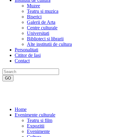
Institutii de cultura
Muzee
Teatru si muzica
Biserici
Galerii de Arta
Centre culturale
Universitati
Biblioteci si librarii
Alte institutii de cultura
Personalitati
Cititor de Iasi
Contact
Home
Evenimente culturale
Teatru si film
Expozitii
Evenimente
Cultura