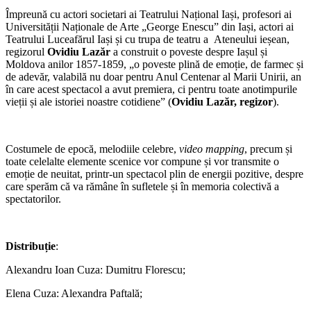
Împreună cu actori societari ai Teatrului Național Iași, profesori ai
Universității Naționale de Arte „George Enescu” din Iași, actori ai
Teatrului Luceafărul Iași și cu trupa de teatru a Ateneului ieșean,
regizorul
Ovidiu Lazăr
a construit o poveste despre Iașul și
Moldova anilor 1857-1859, „o poveste plină de emoție, de farmec și
de adevăr, valabilă nu doar pentru Anul Centenar al Marii Unirii, an
în care acest spectacol a avut premiera, ci pentru toate anotimpurile
vieții și ale istoriei noastre cotidiene” (
Ovidiu Lazăr, regizor
).
Costumele de epocă, melodiile celebre,
video mapping
, precum și
toate celelalte elemente scenice vor compune și vor transmite o
emoție de neuitat, printr-un spectacol plin de energii pozitive, despre
care sperăm că va rămâne în sufletele și în memoria colectivă a
spectatorilor.
Distribuție
:
Alexandru Ioan Cuza: Dumitru Florescu;
Elena Cuza: Alexandra Paftală;