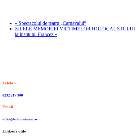
«
Spectacolul de teatru „Carnavalul”
ZILELE MEMORIEI VICTIMELOR HOLOCAUSTULUI
la Institutul Francez
»
Stiri, informatii culturale, institutii de cultura
Telefon
0232 217 900
Email
office@culturainiasi.ro
Link-uri utile