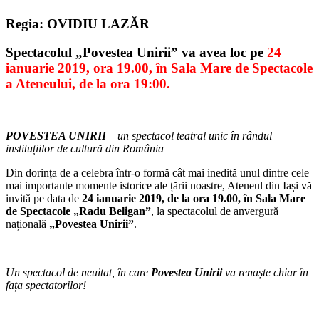
Regia: OVIDIU LAZĂR
Spectacolul „Povestea Unirii” va avea loc pe
24
ianuarie 2019, ora 19.00, în Sala Mare de Spectacole
a Ateneului, de la ora 19:00.
POVESTEA UNIRII
– un spectacol teatral unic în rândul
instituțiilor de cultură din România
Din dorința de a celebra într-o formă cât mai inedită unul dintre cele
mai importante momente istorice ale țării noastre, Ateneul din Iași vă
invită pe data de
24 ianuarie 2019, de la ora 19.00, în Sala Mare
de Spectacole „Radu Beligan”
, la spectacolul de anvergură
națională
„Povestea Unirii”
.
Un spectacol de neuitat, în care
Povestea Unirii
va renaște chiar în
fața spectatorilor!