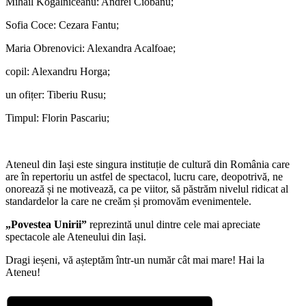
Mihail Kogălniceanu: Andrei Ciobanu;
Sofia Coce: Cezara Fantu;
Maria Obrenovici: Alexandra Acalfoae;
copil: Alexandru Horga;
un ofițer: Tiberiu Rusu;
Timpul: Florin Pascariu;
Ateneul din Iași este singura instituție de cultură din România care
are în repertoriu un astfel de spectacol, lucru care, deopotrivă, ne
onorează și ne motivează, ca pe viitor, să păstrăm nivelul ridicat al
standardelor la care ne creăm și promovăm evenimentele.
„Povestea Unirii”
reprezintă unul dintre cele mai apreciate
spectacole ale Ateneului din Iași.
Dragi ieșeni, vă așteptăm într-un număr cât mai mare! Hai la
Ateneu!