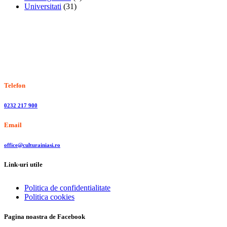
Universitati
(31)
Stiri, informatii culturale, institutii de cultura
Telefon
0232 217 900
Email
office@culturainiasi.ro
Link-uri utile
Politica de confidentialitate
Politica cookies
Pagina noastra de Facebook