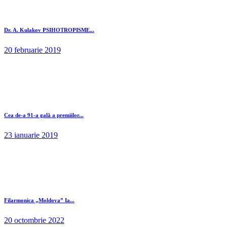
Dr. A. Kulakov PSIHOTROPISME...
20 februarie 2019
Cea de-a 91-a gală a premiilor...
23 ianuarie 2019
Filarmonica „Moldova” Ia...
20 octombrie 2022