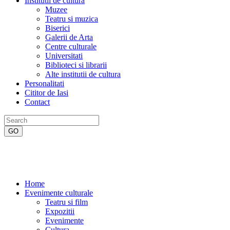
Institutii de cultura
Muzee
Teatru si muzica
Biserici
Galerii de Arta
Centre culturale
Universitati
Biblioteci si librarii
Alte institutii de cultura
Personalitati
Cititor de Iasi
Contact
Home
Evenimente culturale
Teatru si film
Expozitii
Evenimente
Cultura