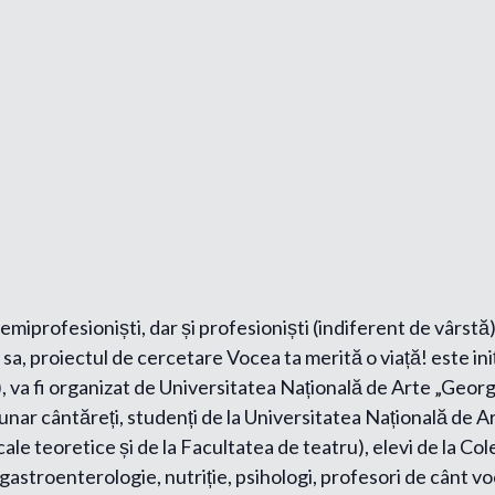
semiprofesioniști, dar și profesioniști (indiferent de vârstă
sa, proiectul de cercetare Vocea ta merită o viață! este ini
, va fi organizat de Universitatea Națională de Arte „Geo
 lunar cântăreți, studenți de la Universitatea Națională de
ale teoretice și de la Facultatea de teatru), elevi de la Co
, gastroenterologie, nutriție, psihologi, profesori de cânt v