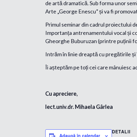
de artă dramatică. Sub forma unor semin
Arte „George Enescu” și va fi promovat p
Primul seminar din cadrul proiectului de
Importanța antrenamentului vocal și con
Gheorghe Buburuzan (printre puținii fon
Intrăm în linie dreaptă cu pregătirile și 
Îi așteptăm pe toți cei care mânuiesc
Cu apreciere,
lect.univ.dr. Mihaela Gârlea
DETALII
Adaugă în calendar