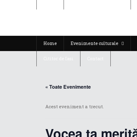
Home
Evenimente culturale
Home
Evenimente culturale
Cititor de Iasi
Contact
« Toate Evenimente
Acest eveniment a trecut.
Vocea ta merită