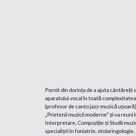
Pornit din dorința de a ajuta cântăreții 
aparatului vocal în toată complexitatea 
(profesor de canto jazz-muzică ușoară)
„Prietenii muzicii moderne” și va reuni
Interpretare, Compoziție și Studii muzic
specialiști în foniatrie, otolaringologie