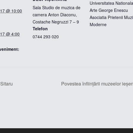
Universitatea National
Sala Studio de muzica de
Arte George Enescu
2017 @ 10:00
camera Anton Diaconu,
Asociatia Prietenii Muzi
Costache Negruzzi 7 – 9
Moderne
Telefon
2017 @ 4:00
0744 293 020
veniment:
 Sitaru
Povestea înființării muzeelor ieșen