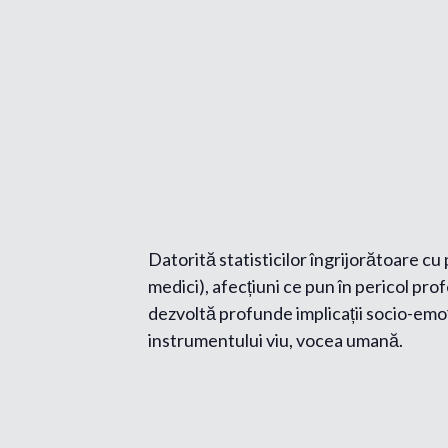
Datorită statisticilor îngrijorătoare cu
medici), afecțiuni ce pun în pericol prof
dezvoltă profunde implicații socio-emoț
instrumentului viu, vocea umană.