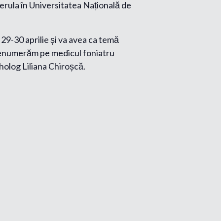
erula în Universitatea Națională de
 29-30 aprilie și va avea ca temă
îi enumerăm pe medicul foniatru
holog Liliana Chiroșcă.