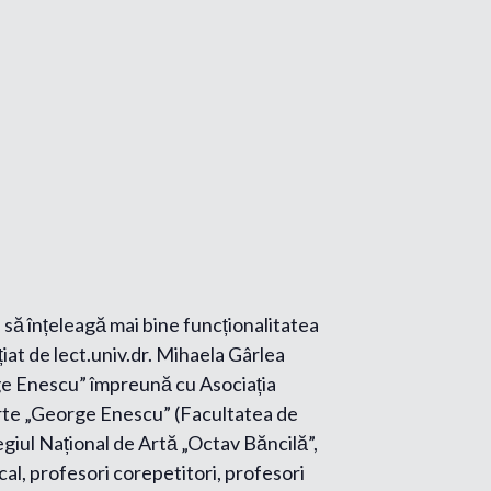
) să înțeleagă mai bine funcționalitatea
țiat de lect.univ.dr. Mihaela Gârlea
rge Enescu” împreună cu Asociația
 Arte „George Enescu” (Facultatea de
legiul Național de Artă „Octav Băncilă”,
ocal, profesori corepetitori, profesori