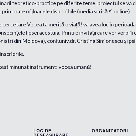
arii teoretico-practice pe diferite teme, proiectul se va d
rin toate mijloacele disponibile (media scrisă și online).
 cercetare Vocea ta merită o viață! va avea loc în perioada
secințele lipsei acestuia. Printre invitații care vor vorbi 
iatri din Moldova), conf.univ.dr. Cristina Simionescu și psi
înscrierile.
 acest minunat instrument: vocea umană!
LOC DE
ORGANIZATORI
DESFĂȘURARE