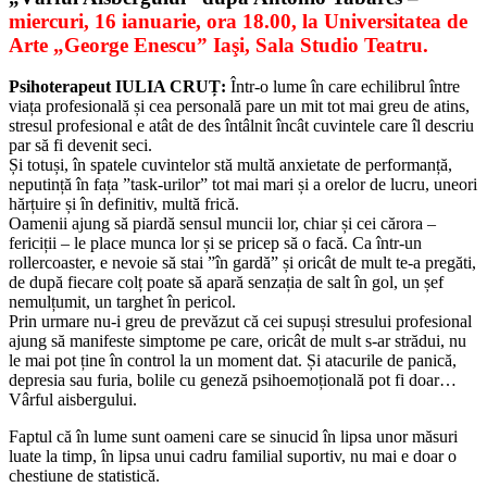
miercuri, 16 ianuarie, ora 18.00, la Universitatea de
Arte „George Enescu” Iaşi, Sala Studio Teatru.
Psihoterapeut IULIA CRUȚ:
Într-o lume în care echilibrul între
viața profesională și cea personală pare un mit tot mai greu de atins,
stresul profesional e atât de des întâlnit încât cuvintele care îl descriu
par să fi devenit seci.
Și totuși, în spatele cuvintelor stă multă anxietate de performanță,
neputință în fața ”task-urilor” tot mai mari și a orelor de lucru, uneori
hărțuire și în definitiv, multă frică.
Oamenii ajung să piardă sensul muncii lor, chiar și cei cărora –
fericiții – le place munca lor și se pricep să o facă. Ca într-un
rollercoaster, e nevoie să stai ”în gardă” și oricât de mult te-a pregăti,
de după fiecare colț poate să apară senzația de salt în gol, un șef
nemulțumit, un targhet în pericol.
Prin urmare nu-i greu de prevăzut că cei supuși stresului profesional
ajung să manifeste simptome pe care, oricât de mult s-ar strădui, nu
le mai pot ține în control la un moment dat. Și atacurile de panică,
depresia sau furia, bolile cu geneză psihoemoțională pot fi doar…
Vârful aisbergului.
Faptul că în lume sunt oameni care se sinucid în lipsa unor măsuri
luate la timp, în lipsa unui cadru familial suportiv, nu mai e doar o
chestiune de statistică.