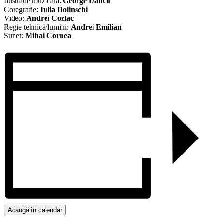
Ilustrație muzicală:
George Dancu
Coregrafie:
Iulia Dolinschi
Video:
Andrei Cozlac
Regie tehnică/lumini:
Andrei Emilian
Sunet:
Mihai Cornea
Adaugă în calendar