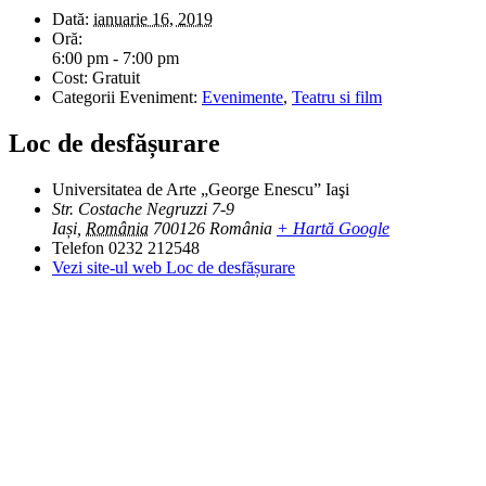
Dată:
ianuarie 16, 2019
Oră:
6:00 pm - 7:00 pm
Cost:
Gratuit
Categorii Eveniment:
Evenimente
,
Teatru si film
Loc de desfășurare
Universitatea de Arte „George Enescu” Iaşi
Str. Costache Negruzzi 7-9
Iași
,
România
700126
România
+ Hartă Google
Telefon
0232 212548
Vezi site-ul web Loc de desfășurare