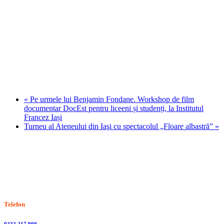
«
Pe urmele lui Benjamin Fondane. Workshop de film
documentar DocEst pentru liceeni și studenți, la Institutul
Francez Iași
Turneu al Ateneului din Iaşi cu spectacolul „Floare albastră”
»
Stiri, informatii culturale, institutii de cultura
Telefon
0232 217 900