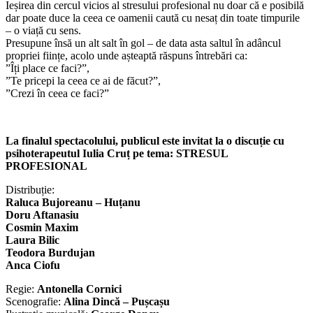
Ieșirea din cercul vicios al stresului profesional nu doar că e posibilă
dar poate duce la ceea ce oamenii caută cu nesaț din toate timpurile
– o viață cu sens.
Presupune însă un alt salt în gol – de data asta saltul în adâncul
propriei ființe, acolo unde așteaptă răspuns întrebări ca:
”Îți place ce faci?”,
”Te pricepi la ceea ce ai de făcut?”,
”Crezi în ceea ce faci?”
La finalul spectacolului, publicul este invitat la o discuție cu
psihoterapeutul Iulia Cruț pe tema: STRESUL
PROFESIONAL
Distribuție:
Raluca Bujoreanu – Huțanu
Doru Aftanasiu
Cosmin Maxim
Laura Bilic
Teodora Burdujan
Anca Ciofu
Regie:
Antonella Cornici
Scenografie:
Alina Dincă – Pușcașu