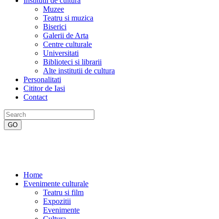
Institutii de cultura
Muzee
Teatru si muzica
Biserici
Galerii de Arta
Centre culturale
Universitati
Biblioteci si librarii
Alte institutii de cultura
Personalitati
Cititor de Iasi
Contact
Home
Evenimente culturale
Teatru si film
Expozitii
Evenimente
Cultura