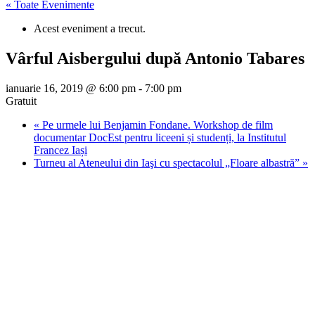
« Toate Evenimente
Acest eveniment a trecut.
Vârful Aisbergului după Antonio Tabares
ianuarie 16, 2019 @ 6:00 pm
-
7:00 pm
Gratuit
«
Pe urmele lui Benjamin Fondane. Workshop de film
documentar DocEst pentru liceeni și studenți, la Institutul
Francez Iași
Turneu al Ateneului din Iaşi cu spectacolul „Floare albastră”
»