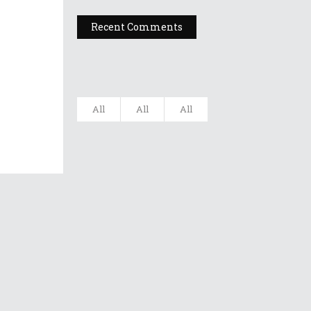
Recent Comments
All
All
All
Filarmonica
„Moldova” Ia...
20 octombrie 2022
Gala UNITER –
Editia A X...
12 iulie 2022
Dr A Kulakov
PSIHOTROPISME
CU...