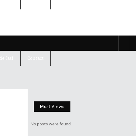
de Iasi
Contact
de Iasi
Contact
Most Views
No posts were found.