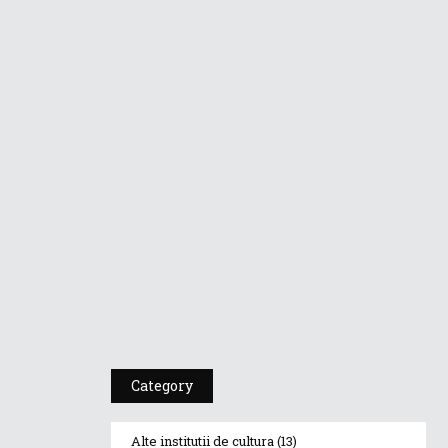
Dr A Kulakov
PSIHOTROPISME
CU...
4 martie 2019
Dr. A. Kulakov
PSIHOTROPISME...
20 februarie 2019
Cea De-A 91-A Gală
A Premiilor...
23 ianuarie 2019
Category
Alte institutii de cultura
(13)