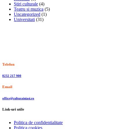
Stiri culturale
(4)
Teatru si muzica
(5)
Uncategorized
(1)
Universitati
(31)
Stiri, informatii culturale, institutii de cultura
Telefon
0232 217 900
Email
office@culturainiasi.ro
Link-uri utile
Politica de confidentialitate
Politica cookies