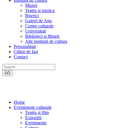
Institutii de cultura
Muzee
Teatru si muzica
Biserici
Galerii de Arta
Centre culturale
Universitati
Biblioteci si librarii
Alte institutii de cultura
Personalitati
Cititor de Iasi
Contact
Home
Evenimente culturale
Teatru si film
Expozitii
Evenimente
Cultura