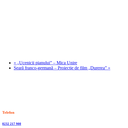
«
„Ucenicii pianului” – Mica Unire
Seară franco-germană – Proiecţie de film „Durerea”
»
Stiri, informatii culturale, institutii de cultura
Telefon
0232 217 900