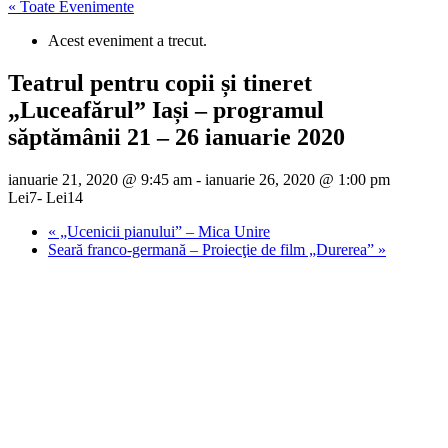
« Toate Evenimente
Acest eveniment a trecut.
Teatrul pentru copii și tineret
„Luceafărul” Iași – programul
săptămânii 21 – 26 ianuarie 2020
ianuarie 21, 2020 @ 9:45 am
-
ianuarie 26, 2020 @ 1:00 pm
Lei7- Lei14
«
„Ucenicii pianului” – Mica Unire
Seară franco-germană – Proiecţie de film „Durerea”
»