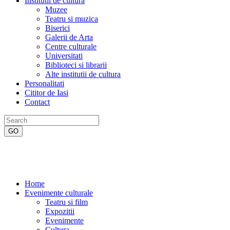
Institutii de cultura
Muzee
Teatru si muzica
Biserici
Galerii de Arta
Centre culturale
Universitati
Biblioteci si librarii
Alte institutii de cultura
Personalitati
Cititor de Iasi
Contact
Home
Evenimente culturale
Teatru si film
Expozitii
Evenimente
Cultura