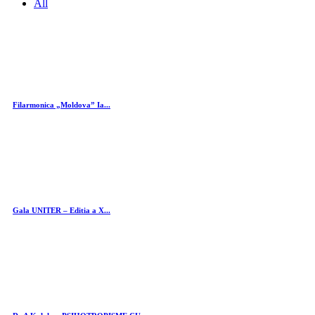
All
Filarmonica „Moldova” Ia...
Gala UNITER – Editia a X...