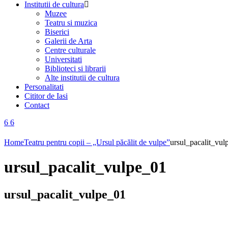
Institutii de cultura
Muzee
Teatru si muzica
Biserici
Galerii de Arta
Centre culturale
Universitati
Biblioteci si librarii
Alte institutii de cultura
Personalitati
Cititor de Iasi
Contact
Home
Teatru pentru copii – „Ursul păcălit de vulpe”
ursul_pacalit_vul
ursul_pacalit_vulpe_01
ursul_pacalit_vulpe_01