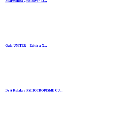
Filarmonica „Moldova” Ia...
Gala UNITER – Editia a X...
Dr A Kulakov PSIHOTROPISME CU...