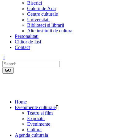
Biserici
Galerii de Arta
Centre culturale
Universitati
Biblioteci si librarii
Alte institutii de cultura
Personalitati
Cititor de Iasi
Contact
Home
Evenimente culturale
Teatru si film
Expozitii
Evenimente
Cultura
Agenda culturala