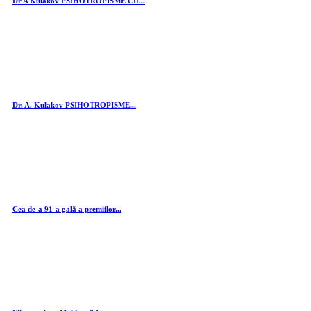
Dr A Kulakov PSIHOTROPISME CU...
Dr. A. Kulakov PSIHOTROPISME...
Cea de-a 91-a gală a premiilor...