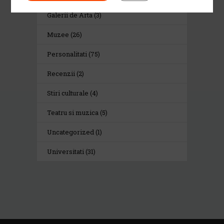
Galerii de Arta
(3)
Muzee
(26)
Personalitati
(75)
Recenzii
(2)
Stiri culturale
(4)
Teatru si muzica
(5)
Uncategorized
(1)
Universitati
(31)