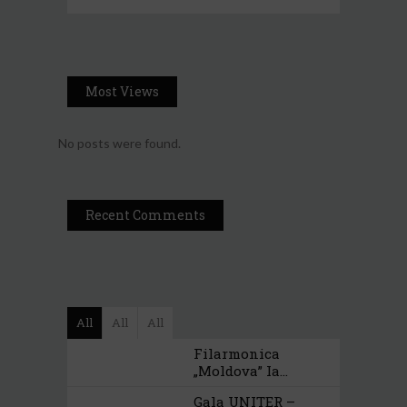
Most Views
No posts were found.
Recent Comments
All
All
All
Filarmonica
„Moldova” Ia...
Gala UNITER –