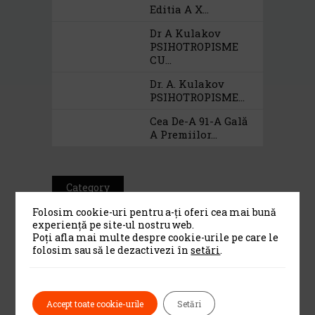
Editia A X...
Dr A Kulakov
PSIHOTROPISME
CU...
Dr. A. Kulakov
PSIHOTROPISME...
Cea De-A 91-A Gală
A Premiilor...
Category
Folosim cookie-uri pentru a-ți oferi cea mai bună
experiență pe site-ul nostru web.
Alte institutii de cultura
(13)
Poți afla mai multe despre cookie-urile pe care le
folosim sau să le dezactivezi în
setări
.
Biblioteci si librarii
(13)
Biserici
(46)
Accept toate cookie-urile
Setări
Centre culturale
(4)