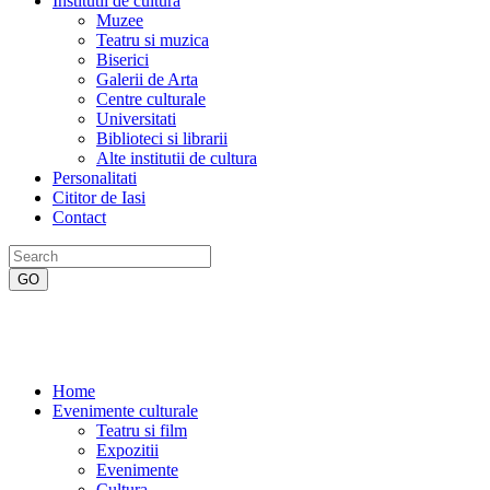
Institutii de cultura
Muzee
Teatru si muzica
Biserici
Galerii de Arta
Centre culturale
Universitati
Biblioteci si librarii
Alte institutii de cultura
Personalitati
Cititor de Iasi
Contact
Home
Evenimente culturale
Teatru si film
Expozitii
Evenimente
Cultura