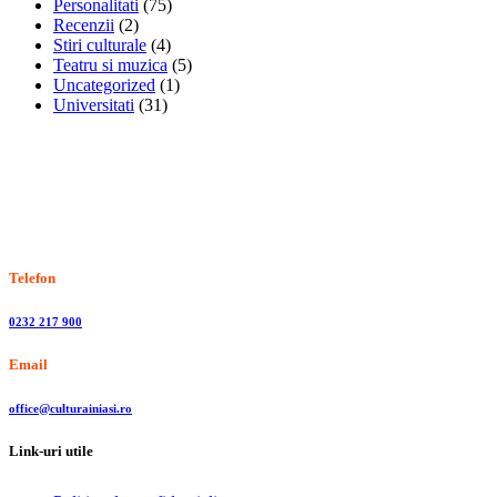
Personalitati
(75)
Recenzii
(2)
Stiri culturale
(4)
Teatru si muzica
(5)
Uncategorized
(1)
Universitati
(31)
Stiri, informatii culturale, institutii de cultura
Telefon
0232 217 900
Email
office@culturainiasi.ro
Link-uri utile