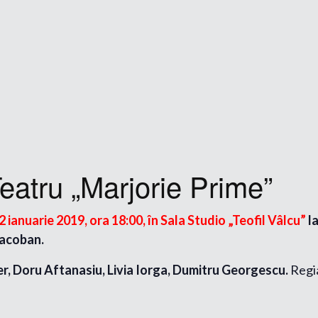
eatru „Marjorie Prime”
22 ianuarie 2019, ora 18:00, în Sala Studio „Teofil Vâlcu”
l
Iacoban.
 Doru Aftanasiu, Livia Iorga, Dumitru Georgescu.
Regi