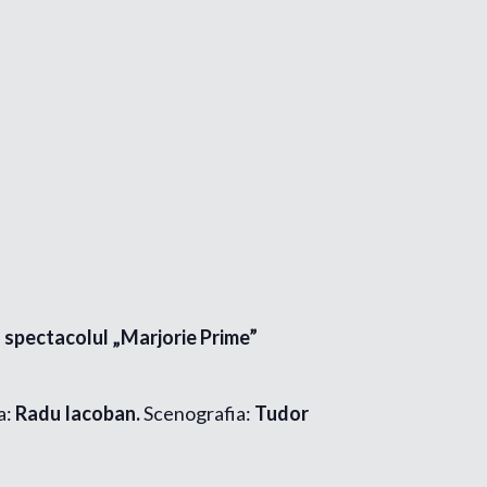
a spectacolul „Marjorie Prime”
a:
Radu Iacoban.
Scenografia:
Tudor