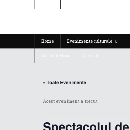
Home
Evenimente culturale
Home
Evenimente culturale
Cititor de Iasi
Contact
« Toate Evenimente
Acest eveniment a trecut.
Spectacolul de