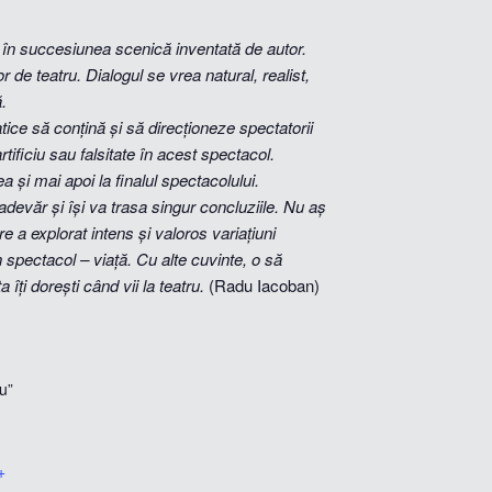
ă în succesiunea scenică inventată de autor.
 de teatru. Dialogul se vrea natural, realist,
ă.
atice să conțină și să direcționeze spectatorii
tificiu sau falsitate în acest spectacol.
 și mai apoi la finalul spectacolului.
adevăr și își va trasa singur concluziile.
Nu aș
a explorat intens și valoros variațiuni
spectacol – viață. Cu alte cuvinte, o să
ți dorești când vii la teatru.
(Radu Iacoban)
u”
+