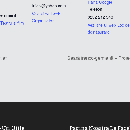
Hartă Google
tniasi@yahoo.com
Telefon
Vezi site-ul web
veniment:
0232 212 548
Organizator
,
Teatru si film
Vezi site-ul web Loc de
desfășurare
tia”
Seară franco-germană – Proiec
-Uri Utile
Pagina Noastra De Fac