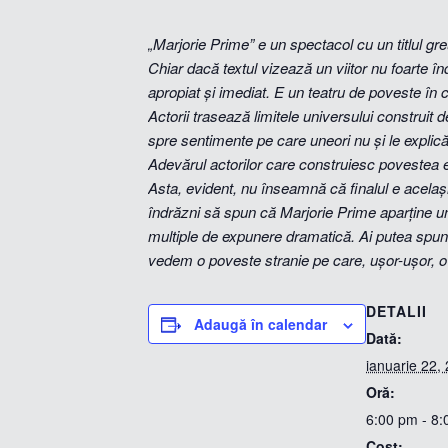
„Marjorie Prime” e un spectacol cu un titlul g
Chiar dacă textul vizează un viitor nu foarte în
apropiat și imediat. E un teatru de poveste în 
Actorii trasează limitele universului construit 
spre sentimente pe care uneori nu și le explică 
Adevărul actorilor care construiesc povestea e 
Asta, evident, nu înseamnă că finalul e același
îndrăzni să spun că Marjorie Prime aparține un
multiple de expunere dramatică. Ai putea spun
vedem o poveste stranie pe care, ușor-ușor, o 
DETALII
Adaugă în calendar
Dată:
ianuarie 22,
Oră:
6:00 pm - 8
Cost: