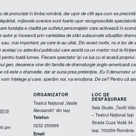
reu de pronunțat în limba română, dar ușor de citit așa cum se prezint
depărtat, mijlocele scenice sunt foarte ușor recognoscibile spectatorilor
care fundația e cladită pe sufletul personajelor care activează în scen
de autor și încearcă prin varietatea de stări subsumate situațiilor dram
sau, mai important, pe care le-au uitat. Din acest motiv, nu e loc de ar
același cu adevărul publicului care asistă ca un martor mut la ființarea
 pentru toată lumea. Fiecare spectator își va lua cu el acasă propriul 
ui gen, deoarece vine din familia de dramaturgie anglo-americană care 
e că este o dramedie, dar ar suna prea pretențios.
Eu îl denumesc un 
vom înțelege și care, sperăm noi, va emoționa. De ce? Pentru că asta î
ORGANIZATOR
LOC DE
DESFĂȘURARE
Teatrul Național „Vasile
Sala Studio „Teofil Vâlc
Alecsandri” din Iași
 2019
– Teatrul Național Iași
Telefon
Strada Cuza Vodă 34
0232 255999
:00 pm
Iași
,
700259
România
Email