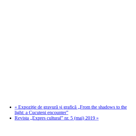
«
Expoziție de gravură și grafică „From the shadows to the
light: a Cucuteni encounter”
Revista „Expres cultural” nr. 5 (mai) 2019
»