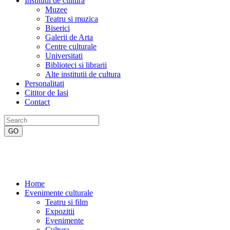
Institutii de cultura
Muzee
Teatru si muzica
Biserici
Galerii de Arta
Centre culturale
Universitati
Biblioteci si librarii
Alte institutii de cultura
Personalitati
Cititor de Iasi
Contact
Home
Evenimente culturale
Teatru si film
Expozitii
Evenimente
Cultura