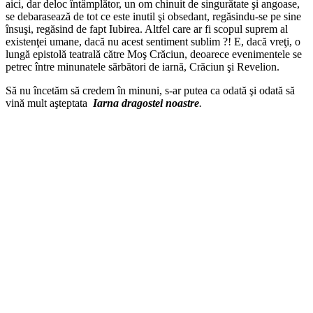
aici, dar deloc întâmplător, un om chinuit de singurătate şi angoase,
se debarasează de tot ce este inutil şi obsedant, regăsindu-se pe sine
însuşi, regăsind de fapt Iubirea. Altfel care ar fi scopul suprem al
existenţei umane, dacă nu acest sentiment sublim ?! E, dacă vreţi, o
lungă epistolă teatrală către Moş Crăciun, deoarece evenimentele se
petrec între minunatele sărbători de iarnă, Crăciun şi Revelion.
Să nu încetăm să credem în minuni, s-ar putea ca odată şi odată să
vină mult aşteptata
Iarna dragostei noastre
.