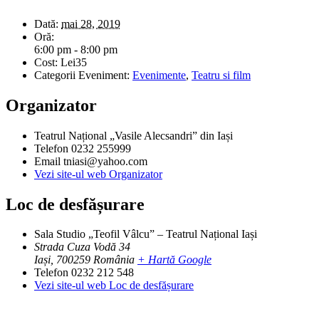
Dată:
mai 28, 2019
Oră:
6:00 pm - 8:00 pm
Cost:
Lei35
Categorii Eveniment:
Evenimente
,
Teatru si film
Organizator
Teatrul Național „Vasile Alecsandri” din Iași
Telefon
0232 255999
Email
tniasi@yahoo.com
Vezi site-ul web Organizator
Loc de desfășurare
Sala Studio „Teofil Vâlcu” – Teatrul Național Iași
Strada Cuza Vodă 34
Iași
,
700259
România
+ Hartă Google
Telefon
0232 212 548
Vezi site-ul web Loc de desfășurare