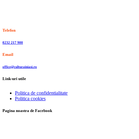
Stiri, informatii culturale, institutii de cultura
Telefon
0232 217 900
Email
office@culturainiasi.ro
Link-uri utile
Politica de confidentialitate
Politica cookies
Pagina noastra de Facebook