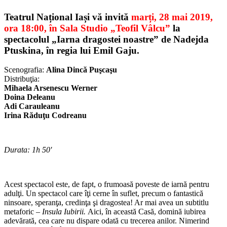
Teatrul Național Iași vă invită
marți, 28 mai 2019,
ora 18:00, în Sala Studio „Teofil Vâlcu”
la
spectacolul „Iarna dragostei noastre” de Nadejda
Ptuskina, în regia lui Emil Gaju.
Scenografia:
Alina Dincă Puşcaşu
Distribuţia:
Mihaela Arsenescu Werner
Doina Deleanu
Adi Carauleanu
Irina Răduţu Codreanu
Durata: 1h 50′
Acest spectacol este, de fapt, o frumoasă poveste de iarnă pentru
adulţi. Un spectacol care îţi cerne în suflet, precum o fantastică
ninsoare, speranţa, credinţa şi dragostea! Ar mai avea un subtitlu
metaforic –
Insula Iubirii.
Aici, în această Casă, domină iubirea
adevărată, cea care nu dispare odată cu trecerea anilor. Nimerind