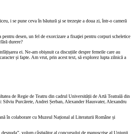
ceu, i se pune ceva în băutură şi se trezeşte a doua zi, într-o cameră
pentru desen, un fel de exorcizare a fixaţiei pentru corpuri scheletice
 fără durere?
înfățișarea ei. Ne-am obișnuit ca discuțiile despre femeile care au
aracter și fapte. Am vrut, prin acest text, să explorez lupta zilnică a
ltatea de Regie de Teatru din cadrul Universității de Artă Teatrală din
âni: Silviu Purcărete, Andrei Șerban, Alexander Hausvater, Alexandru
rană în colaborare cu Muzeul Național al Literaturii Române și
 desnuda”, volum câștigător al concursului de manuscrise al Uniunii