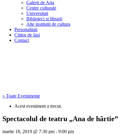
Galerii de Arta
Centre culturale
Universitati
Biblioteci si librarii
Alte institutii de cultura
Personalitati
Cititor de Iasi
Contact
« Toate Evenimente
Acest eveniment a trecut.
Spectacolul de teatru „Ana de hârtie”
martie 18, 2019 @ 7:30 pm
-
9:00 pm