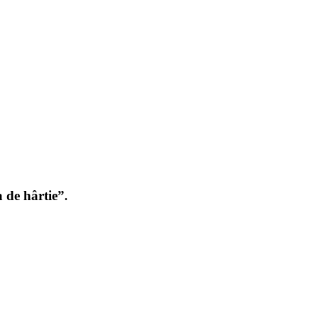
 de hârtie”
.