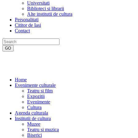
Universitati
Biblioteci si librarii
Alte institutii de cultura
Personalitati
Cititor de Iasi
Contact
Home
Evenimente culturale
Teatru si film
Expozitii
Evenimente
Cultura
Agenda culturala
Institutii de cultura
Muzee
Teatru si muzica
Biserici