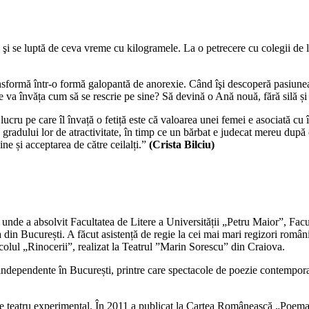
şi se luptă de ceva vreme cu kilogramele. La o petrecere cu colegii de li
nsformă într-o formă galopantă de anorexie. Când îşi descoperă pasiunea 
re va învăța cum să se rescrie pe sine? Să devină o Ană nouă, fără silă și
ucru pe care îl învață o fetiță este că valoarea unei femei e asociată cu 
a gradului lor de atractivitate, în timp ce un bărbat e judecat mereu după c
ine și acceptarea de către ceilalți.”
(Crista Bilciu)
, unde a absolvit Facultatea de Litere a Universității „Petru Maior”, Facu
a din București. A făcut asistență de regie la cei mai mari regizori rom
colul „Rinocerii”, realizat la Teatrul ”Marin Sorescu” din Craiova.
le independente în București, printre care spectacole de poezie contempo
ace teatru experimental. În 2011 a publicat la Cartea Românească „Poema