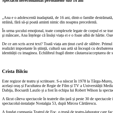
Spectacol nerecomandat persoanelor sub 14 ani
„Ana e o adolescentă inadaptată, de 16 ani, dintr-o familie destrămată, 
străină, fără să-şi poată aminti nimic din noaptea precedentă.
În urma şocului emoţional, toate complexele legate de corpul ei se tra
şi mâncare, Ana înțelege că însăși viața ei e o foaie albă de hârtie. Oa
De ce am scris acest text? Toată viața am ținut
cură de slăbire.
Primul l
realizări importante în știință, cultură sau artă să înceapă cu dezbatere
identității cu imaginea. Echilibrul fragil dintre căutarea/acceptarea de s
Crista Bilciu
Este regizor de teatru și scriitoare. S-a născut în 1978 la Târgu-Mureș
același oraș și Facultatea de Regie de Film și TV a Universității Medi
Dabija, Bocsardi Laszlo și a fost în echipa lui Robert Wilson la specta
A făcut câteva spectacole în teatrele din țară și peste 30 de spectaco
spectacolul-instalație Nostalgia 53, după Mircea Cărtărescu.
A fondat compania Teatrul de Foc, o trupă de teatru-laborator care f