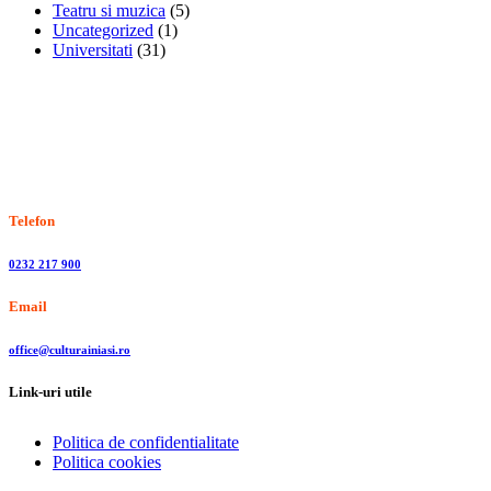
Teatru si muzica
(5)
Uncategorized
(1)
Universitati
(31)
Stiri, informatii culturale, institutii de cultura
Telefon
0232 217 900
Email
office@culturainiasi.ro
Link-uri utile
Politica de confidentialitate
Politica cookies