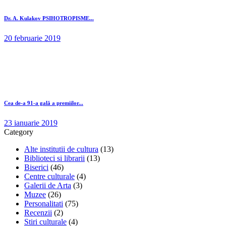
Dr. A. Kulakov PSIHOTROPISME...
20 februarie 2019
Cea de-a 91-a gală a premiilor...
23 ianuarie 2019
Category
Alte institutii de cultura
(13)
Biblioteci si librarii
(13)
Biserici
(46)
Centre culturale
(4)
Galerii de Arta
(3)
Muzee
(26)
Personalitati
(75)
Recenzii
(2)
Stiri culturale
(4)