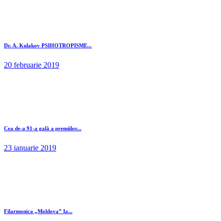
Dr. A. Kulakov PSIHOTROPISME...
20 februarie 2019
Cea de-a 91-a gală a premiilor...
23 ianuarie 2019
Filarmonica „Moldova” Ia...