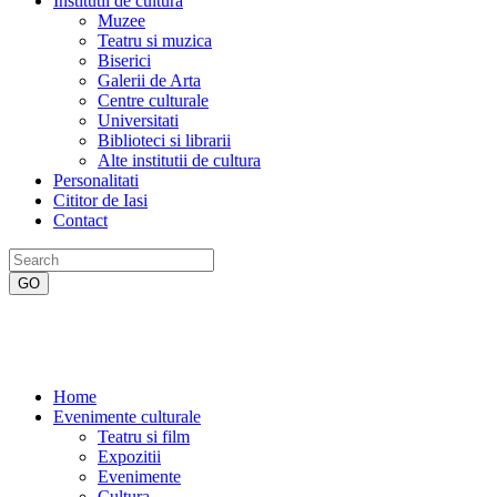
Institutii de cultura
Muzee
Teatru si muzica
Biserici
Galerii de Arta
Centre culturale
Universitati
Biblioteci si librarii
Alte institutii de cultura
Personalitati
Cititor de Iasi
Contact
Home
Evenimente culturale
Teatru si film
Expozitii
Evenimente
Cultura