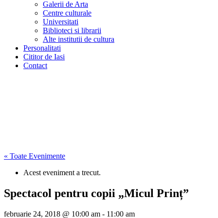
Galerii de Arta
Centre culturale
Universitati
Biblioteci si librarii
Alte institutii de cultura
Personalitati
Cititor de Iasi
Contact
« Toate Evenimente
Acest eveniment a trecut.
Spectacol pentru copii „Micul Prinț”
februarie 24, 2018 @ 10:00 am
-
11:00 am