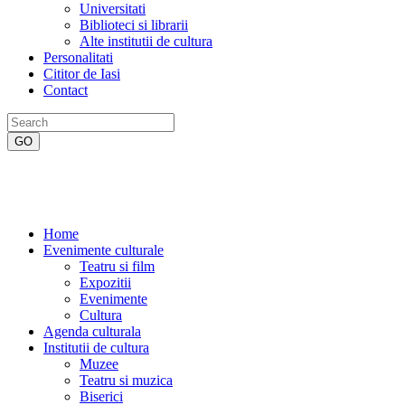
Universitati
Biblioteci si librarii
Alte institutii de cultura
Personalitati
Cititor de Iasi
Contact
Home
Evenimente culturale
Teatru si film
Expozitii
Evenimente
Cultura
Agenda culturala
Institutii de cultura
Muzee
Teatru si muzica
Biserici