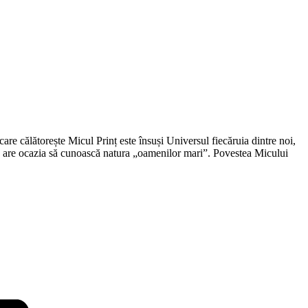
care călătorește Micul Prinț este însuși Universul fiecăruia dintre noi,
tru are ocazia să cunoască natura „oamenilor mari”. Povestea Micului