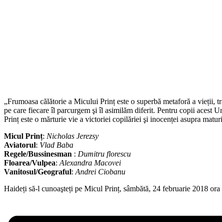
„Frumoasa călătorie a Micului Prinț este o superbă metaforă a vieții, tr
pe care fiecare îl parcurgem şi îl asimilăm diferit. Pentru copii acest
Prinț este o mărturie vie a victoriei copilăriei şi inocenței asupra matu
Micul Prinț
:
Nicholas Jerezsy
Aviatorul
:
Vlad Baba
Regele/Bussinesman
:
Dumitru florescu
Floarea/Vulpea
:
Alexandra Macovei
Vanitosul/Geograful
:
Andrei Ciobanu
Haideți să-l cunoaşteți pe Micul Prinț, sâmbătă, 24 februarie 2018 ora