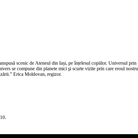
anspusă scenic de Ateneul din Iași, pe înțelesul copiilor. Universul prin 
 Univers se compune din planete mici şi scurte vizite prin care eroul nos
rizării.” Erica Moldovan, regizor.
 10.