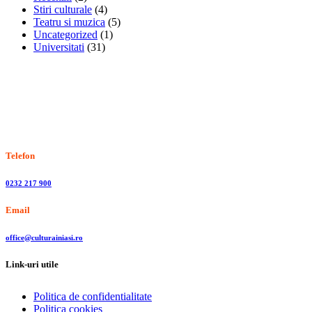
Stiri culturale
(4)
Teatru si muzica
(5)
Uncategorized
(1)
Universitati
(31)
Stiri, informatii culturale, institutii de cultura
Telefon
0232 217 900
Email
office@culturainiasi.ro
Link-uri utile
Politica de confidentialitate
Politica cookies