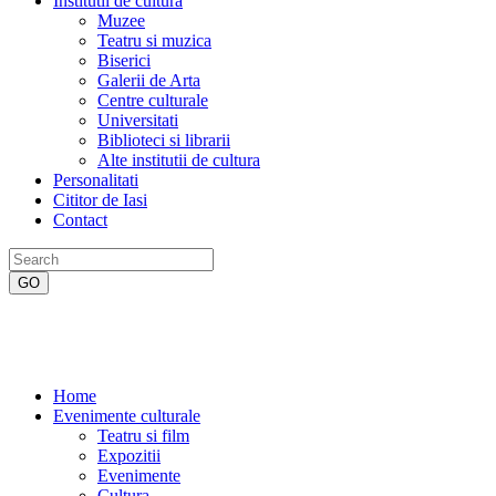
Institutii de cultura
Muzee
Teatru si muzica
Biserici
Galerii de Arta
Centre culturale
Universitati
Biblioteci si librarii
Alte institutii de cultura
Personalitati
Cititor de Iasi
Contact
Home
Evenimente culturale
Teatru si film
Expozitii
Evenimente
Cultura