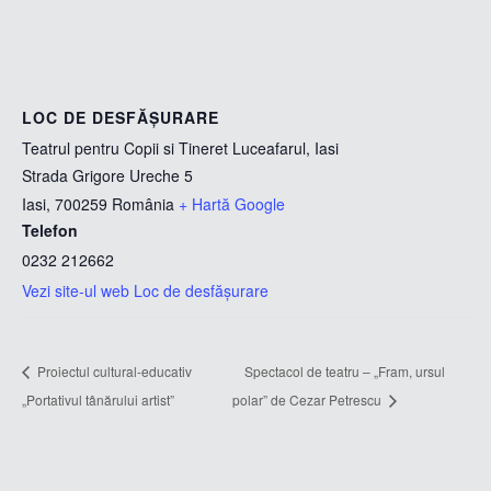
LOC DE DESFĂȘURARE
Teatrul pentru Copii si Tineret Luceafarul, Iasi
Strada Grigore Ureche 5
Iasi
,
700259
România
+ Hartă Google
Telefon
0232 212662
Vezi site-ul web Loc de desfășurare
Proiectul cultural-educativ
Spectacol de teatru – „Fram, ursul
„Portativul tânărului artist”
polar” de Cezar Petrescu